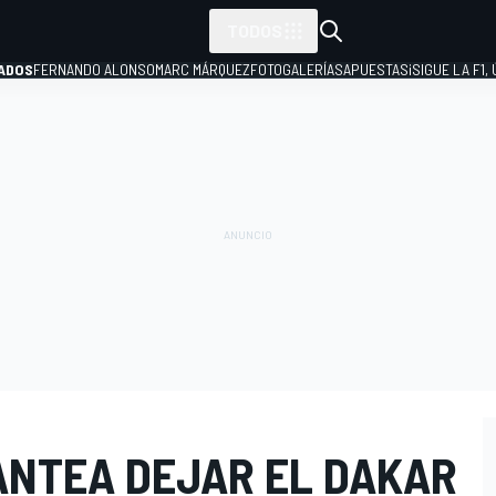
TODOS
ADOS
FERNANDO ALONSO
MARC MÁRQUEZ
FOTOGALERÍAS
APUESTAS
¡SIGUE LA F1,
P
ANTEA DEJAR EL DAKAR