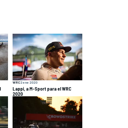
WRC
2 ene 2020
l
Lappi, a M-Sport para el WRC
2020