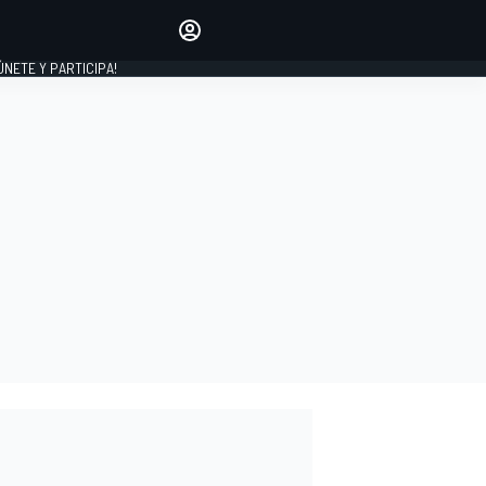
Haz que tu voz se escuche
comentando los artículos
 ÚNETE Y PARTICIPA!
INICIAR SESIÓN
EDICIÓN
ESPAÑA