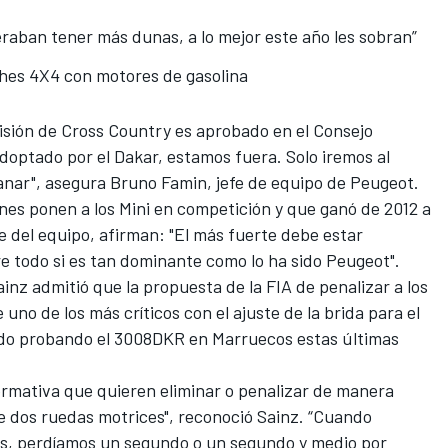
raban tener más dunas, a lo mejor este año les sobran”
ches 4X4 con motores de gasolina
isión de
Cross Country
es aprobado en el Consejo
adoptado por el Dakar, estamos fuera. Solo iremos al
anar", asegura Bruno Famin, jefe de equipo de Peugeot.
nes ponen a los Mini en competición y que ganó de 2012 a
e del equipo, afirman: "El más fuerte debe estar
e todo si es tan dominante como lo ha sido Peugeot".
ainz
admitió que la propuesta de la FIA de penalizar a los
ue
uno de los más críticos con el ajuste de la brida para el
do probando el 3008DKR en Marruecos estas últimas
ormativa que quieren eliminar o penalizar de manera
e dos ruedas motrices", reconoció Sainz. “Cuando
s, perdíamos un segundo o un segundo y medio por