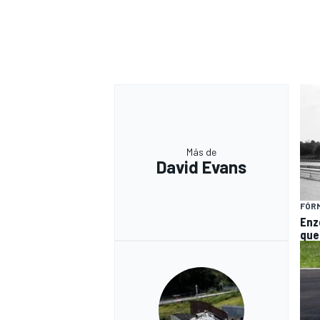
Más de
David Evans
FÓRM
Enzo
que