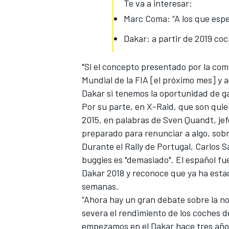
Te va a interesar:
Marc Coma: “A los que espe
Dakar: a partir de 2019 co
"Si el concepto presentado por la com
Mundial de la FIA [el próximo mes] y 
Dakar si tenemos la oportunidad de g
Por su parte, en X-Raid, que son quie
2015, en palabras de Sven Quandt, jef
preparado para renunciar a algo, sobr
MÁS CATEGORÍAS
Durante el Rally de Portugal,
Carlos S
buggies es "demasiado". El español f
Dakar 2018
y reconoce que ya ha esta
semanas.
“Ahora hay un gran debate sobre la n
severa el rendimiento de los coches d
empezamos en el Dakar hace tres año