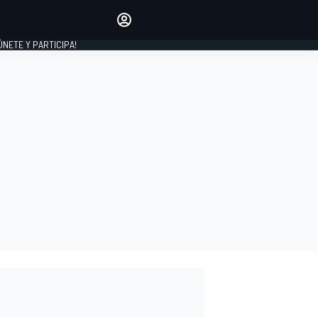
Haz que tu voz se escuche
comentando los artículos
 ÚNETE Y PARTICIPA!
INICIAR SESIÓN
EDICIÓN
ESPAÑA