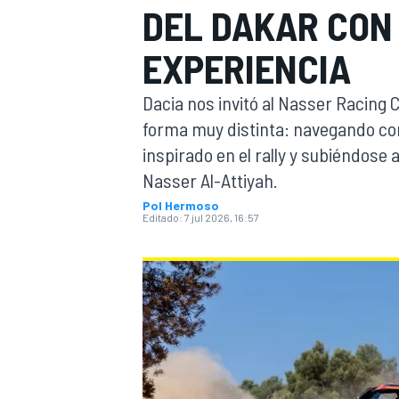
DEL DAKAR CON 
INDYCAR
WRC
EXPERIENCIA
Dacia nos invitó al Nasser Racing 
forma muy distinta: navegando c
inspirado en el rally y subiéndose 
Nasser Al-Attiyah.
Pol Hermoso
Editado:
7 jul 2026, 16:57
WEC
FÓRMULA E