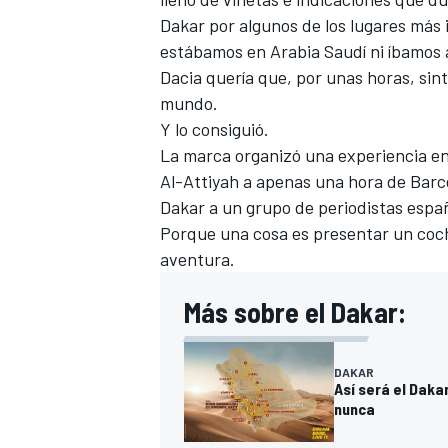
Dakar
por algunos de los lugares más 
estábamos en Arabia Saudí ni íbamos a
Dacia quería que, por unas horas, sint
mundo.
Y lo consiguió.
La marca organizó una experiencia en
Al-Attiyah
a apenas una hora de Barce
Dakar a un grupo de periodistas esp
Porque una cosa es presentar un coche
aventura.
Más sobre el Dakar:
DAKAR
Así será el Daka
nunca