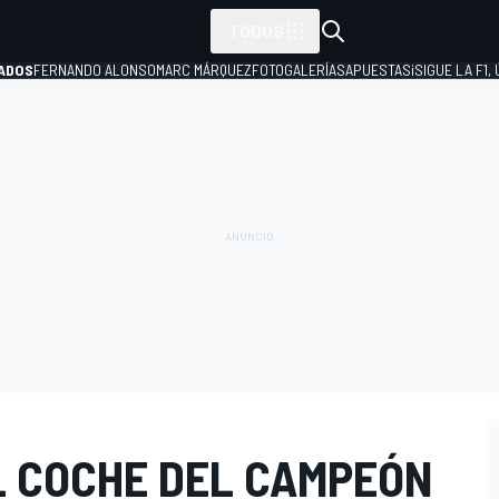
TODOS
ADOS
FERNANDO ALONSO
MARC MÁRQUEZ
FOTOGALERÍAS
APUESTAS
¡SIGUE LA F1,
P
L COCHE DEL CAMPEÓN