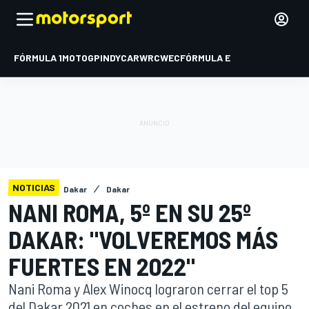
FÓRMULA 1
MOTOGP
INDYCAR
WRC
WEC
FÓRMULA E
NOTICIAS
Dakar
Dakar
NANI ROMA, 5º EN SU 25º
DAKAR: "VOLVEREMOS MÁS
FUERTES EN 2022"
Nani Roma y Alex Winocq lograron cerrar el top 5
del Dakar 2021 en coches en el estreno del equipo