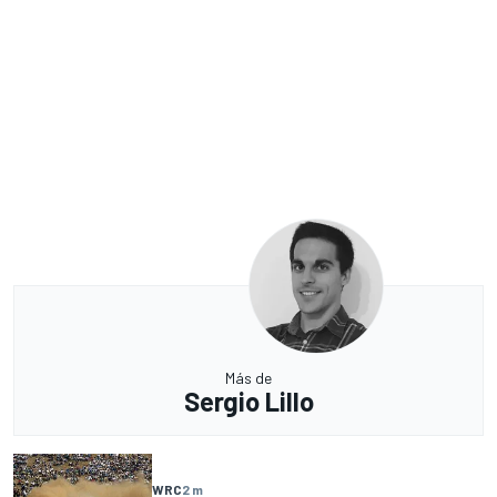
Más de
Sergio Lillo
WRC
2 m