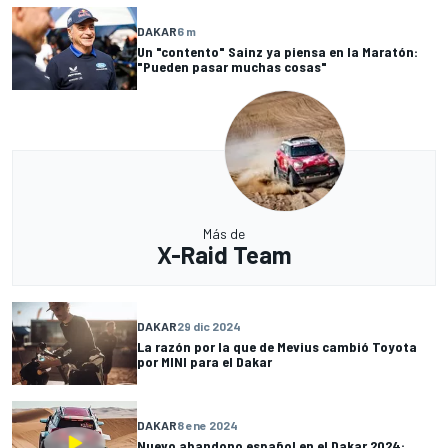
DAKAR
6 m
Un "contento" Sainz ya piensa en la Maratón:
"Pueden pasar muchas cosas"
Más de
X-Raid Team
DAKAR
29 dic 2024
La razón por la que de Mevius cambió Toyota
por MINI para el Dakar
DAKAR
8 ene 2024
Nuevo abandono español en el Dakar 2024: