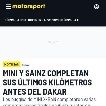
FÓRMULA 1
MOTOGP
INDYCAR
WRC
WEC
FÓRMULA E
NOTICIAS
Dakar
MINI Y SAINZ COMPLETAN
SUS ÚLTIMOS KILÓMETROS
ANTES DEL DAKAR
Los buggies de MINI X-Raid completaron varias
comprobaciones finales en Austria antes de