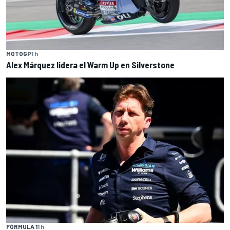
MOTOGP
1 h
Alex Márquez lidera el Warm Up en Silverstone
FÓRMULA 1
1 h