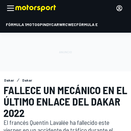
FÓRMULA 1
MOTOGP
INDYCAR
WRC
WEC
FÓRMULA E
Dakar
Dakar
FALLECE UN MECÁNICO EN EL
ÚLTIMO ENLACE DEL DAKAR
2022
El francés Quentin Lavalée ha fallecido este
viernes en un accidente de tráfico durante el