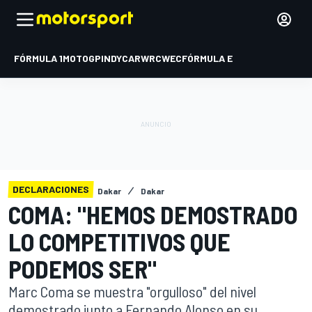
FÓRMULA 1
MOTOGP
INDYCAR
WRC
WEC
FÓRMULA E
DECLARACIONES
Dakar
Dakar
COMA: "HEMOS DEMOSTRADO
LO COMPETITIVOS QUE
PODEMOS SER"
Marc Coma se muestra "orgulloso" del nivel
demostrado junto a Fernando Alonso en su