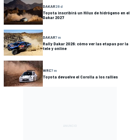
DAKAR
28 d
Toyota inscribirá un Hilux de hidrógeno en el
Dakar 2027
DAKAR
7 m
Rally Dakar 2026: cómo ver las etapas por la
tele y online
WRC
7 m
Toyota devuelve el Corolla a los rallies