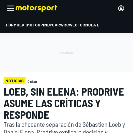
FÓRMULA 1
MOTOGP
INDYCAR
WRC
WEC
FÓRMULA E
NOTICIAS
Dakar
LOEB, SIN ELENA: PRODRIVE
ASUME LAS CRÍTICAS Y
RESPONDE
Tras la chocante separación de Sébastien Loeb y
Daniel Elena, Prodrive explica la decisión y