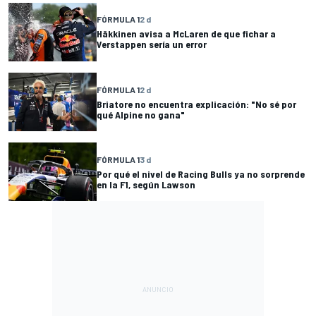
FÓRMULA 1
2 d
Häkkinen avisa a McLaren de que fichar a
Verstappen sería un error
FÓRMULA 1
2 d
Briatore no encuentra explicación: "No sé por
qué Alpine no gana"
FÓRMULA 1
3 d
Por qué el nivel de Racing Bulls ya no sorprende
en la F1, según Lawson