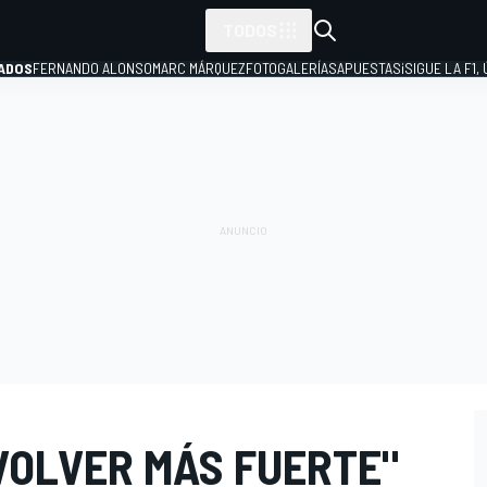
TODOS
ADOS
FERNANDO ALONSO
MARC MÁRQUEZ
FOTOGALERÍAS
APUESTAS
¡SIGUE LA F1,
P
VOLVER MÁS FUERTE"