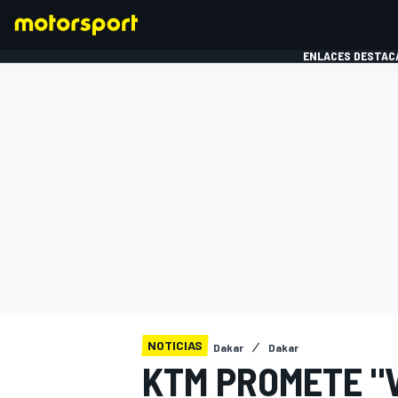
ENLACES DESTAC
FÓRMULA 1
MOTOG
NOTICIAS
Dakar
Dakar
KTM PROMETE "