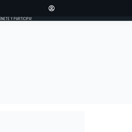
Haz que tu voz se escuche
comentando los artículos
 ÚNETE Y PARTICIPA!
INICIAR SESIÓN
EDICIÓN
ESPAÑA