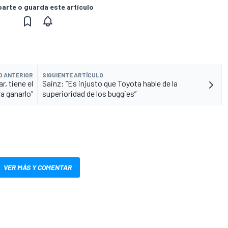
rte o guarda este artículo
O ANTERIOR
SIGUIENTE ARTÍCULO
r, tiene el
Sainz: ”Es injusto que Toyota hable de la
a ganarlo"
superioridad de los buggies”
VER MÁS Y COMENTAR