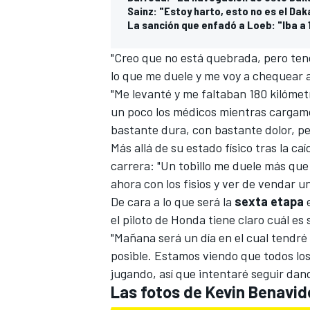
Sainz: "Estoy harto, esto no es el Dak
La sanción que enfadó a Loeb: "Iba a 
"Creo que no está quebrada, pero teng
lo que me duele y me voy a chequear 
"Me levanté y me faltaban 180 kilómet
un poco los médicos mientras cargamo
bastante dura, con bastante dolor, pe
Más allá de su estado físico tras la c
carrera: "Un tobillo me duele más que 
ahora con los fisios y ver de vendar 
MÁS CATEGORÍAS
De cara a lo que será la
sexta
etapa
e
el piloto de Honda tiene claro cuál es
"Mañana será un día en el cual tendré 
posible. Estamos viendo que todos los 
jugando, así que intentaré seguir dand
Las fotos de Kevin Benavid