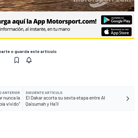
rte o guarda este artículo
O ANTERIOR
SIGUIENTE ARTÍCULO
r nunca la
El Dakar acorta su sexta etapa entre Al
bía vivido"
Qaisumah y Ha'il