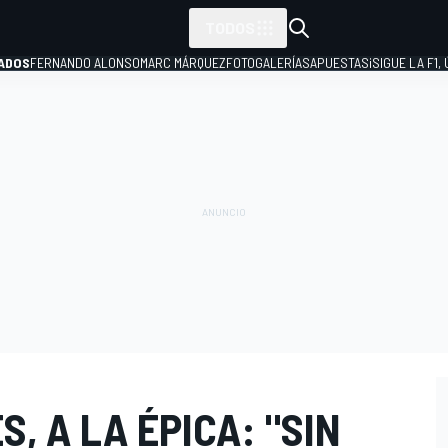
TODOS
ADOS
FERNANDO ALONSO
MARC MÁRQUEZ
FOTOGALERÍAS
APUESTAS
¡SIGUE LA F1,
P
, A LA ÉPICA: "SIN