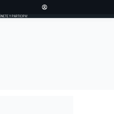
Haz que tu voz se escuche
comentando los artículos
 ÚNETE Y PARTICIPA!
INICIAR SESIÓN
EDICIÓN
ESPAÑA