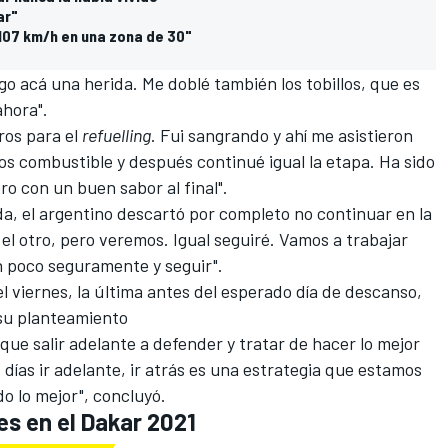
ar"
107 km/h en una zona de 30"
o acá una herida. Me doblé también los tobillos, que es
ahora".
ros para el
refuelling
. Fui sangrando y ahí me asistieron
s combustible y después continué igual la etapa. Ha sido
ro con un buen sabor al final".
aída, el argentino descartó por completo no continuar en la
el otro, pero veremos. Igual seguiré. Vamos a trabajar
un poco seguramente y seguir".
l viernes, la última antes del esperado día de descanso,
 su planteamiento
que salir adelante a defender y tratar de hacer lo mejor
días ir adelante, ir atrás es una estrategia que estamos
o lo mejor", concluyó.
es en el Dakar 2021