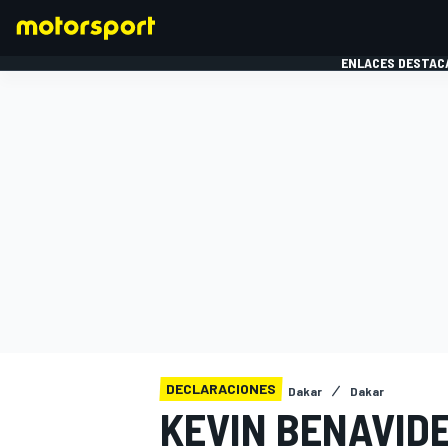
ENLACES DESTAC
FÓRMULA 1
MOTOG
DECLARACIONES
Dakar
Dakar
KEVIN BENAVIDES