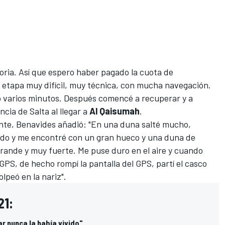
toria. Así que espero haber pagado la cuota de
a etapa muy difícil, muy técnica, con mucha navegación.
do varios minutos. Después comencé a recuperar y a
ncia de Salta al llegar a
Al
Qaisumah
.
ente, Benavides añadió: "En una duna salté mucho,
ado y me encontré con un gran hueco y una duna de
grande y muy fuerte. Me puse duro en el aire y cuando
GPS, de hecho rompí la pantalla del GPS, partí el casco
lpeó en la nariz".
21:
r nunca la había vivido"