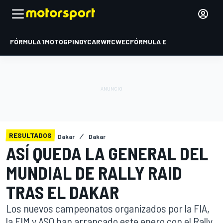
FÓRMULA 1
MOTOGP
INDYCAR
WRC
WEC
FÓRMULA E
RESULTADOS
Dakar
Dakar
ASÍ QUEDA LA GENERAL DEL
MUNDIAL DE RALLY RAID
TRAS EL DAKAR
Los nuevos campeonatos organizados por la FIA,
la FIM y ASO han arrancado este enero con el Rally