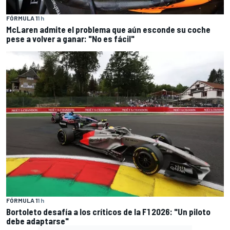
FÓRMULA 1
1 h
McLaren admite el problema que aún esconde su coche
pese a volver a ganar: "No es fácil"
FÓRMULA 1
1 h
Bortoleto desafía a los críticos de la F1 2026: "Un piloto
debe adaptarse"