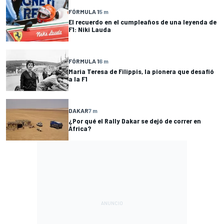
FÓRMULA 1
5 m
El recuerdo en el cumpleaños de una leyenda de
F1: Niki Lauda
FÓRMULA 1
6 m
Maria Teresa de Filippis, la pionera que desafió
a la F1
DAKAR
7 m
¿Por qué el Rally Dakar se dejó de correr en
África?