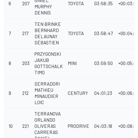
GINIEL
6
207
TOYOTA
03:58:35
+00:03:5
MURPHY
DENNIS
TEN BRINKE
BERNHARD
7
217
TOYOTA
03:58:47
+00:04:0
DELAUNAY
SÉBASTIEN
PRZYGONSKI
JAKUB
8
203
MINI
03:59:50
+00:05:10
GOTTSCHALK
TIMO
SERRADORI
MATHIEU
9
212
CENTURY
04:01:23
+00:06:4
MINAUDIER
LOIC
TERRANOVA
ORLANDO
10
221
OLIVERAS
PRODRIVE
04:03:18
+00:08:3
CARRERAS