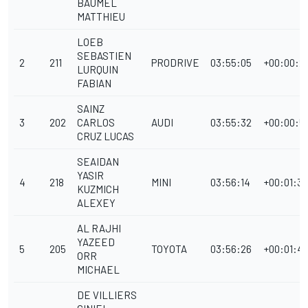
BAUMEL
MATTHIEU
LOEB
SEBASTIEN
2
211
PRODRIVE
03:55:05
+00:00:2
LURQUIN
FABIAN
SAINZ
3
202
CARLOS
AUDI
03:55:32
+00:00:5
CRUZ LUCAS
SEAIDAN
YASIR
4
218
MINI
03:56:14
+00:01:3
KUZMICH
ALEXEY
AL RAJHI
YAZEED
5
205
TOYOTA
03:56:26
+00:01:4
ORR
MICHAEL
DE VILLIERS