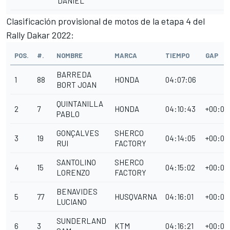
DANIEL
Clasificación provisional de motos de la etapa 4 del
Rally Dakar 2022:
POS.
#.
NOMBRE
MARCA
TIEMPO
GAP
BARREDA
1
88
HONDA
04:07:06
BORT JOAN
QUINTANILLA
2
7
HONDA
04:10:43
+00:03
PABLO
GONÇALVES
SHERCO
3
19
04:14:05
+00:06
RUI
FACTORY
SANTOLINO
SHERCO
4
15
04:15:02
+00:07
LORENZO
FACTORY
BENAVIDES
5
77
HUSQVARNA
04:16:01
+00:08
LUCIANO
SUNDERLAND
6
3
KTM
04:16:21
+00:09