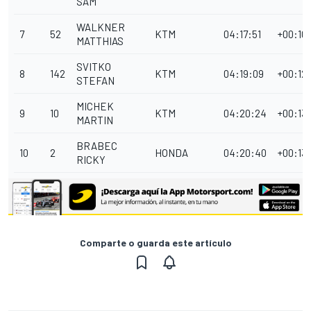
SAM
WALKNER
7
52
KTM
04:17:51
+00:10
MATTHIAS
SVITKO
8
142
KTM
04:19:09
+00:12
STEFAN
MICHEK
9
10
KTM
04:20:24
+00:13:
MARTIN
BRABEC
10
2
HONDA
04:20:40
+00:13
RICKY
Comparte o guarda este artículo