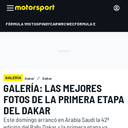
FÓRMULA 1
MOTOGP
INDYCAR
WRC
WEC
FÓRMULA E
GALERÍA
Dakar
Dakar
GALERÍA: LAS MEJORES
FOTOS DE LA PRIMERA ETAPA
DEL DAKAR
Este domingo arrancó en Arabia Saudí la 42ª
edición del Rally Dakar y la primera etapa ya