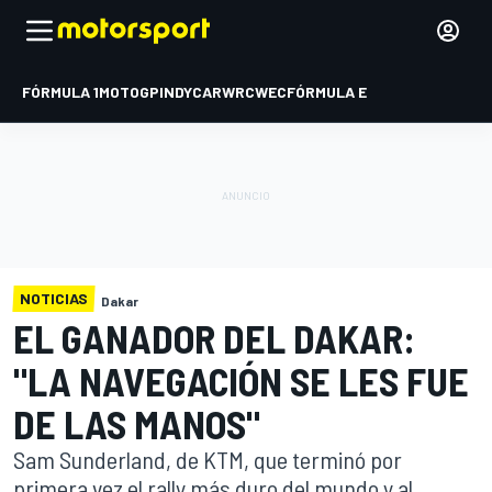
FÓRMULA 1
MOTOGP
INDYCAR
WRC
WEC
FÓRMULA E
NOTICIAS
Dakar
EL GANADOR DEL DAKAR:
"LA NAVEGACIÓN SE LES FUE
DE LAS MANOS"
Sam Sunderland, de KTM, que terminó por
primera vez el rally más duro del mundo y al