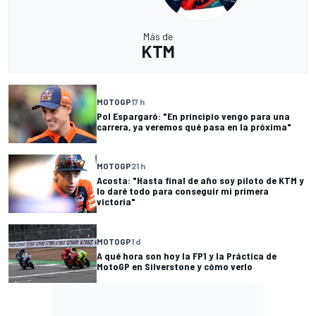
Más de
KTM
MOTOGP
17 h
Pol Espargaró: "En principio vengo para una
carrera, ya veremos qué pasa en la próxima"
MOTOGP
21 h
Acosta: "Hasta final de año soy piloto de KTM y
lo daré todo para conseguir mi primera
victoria"
MOTOGP
1 d
A qué hora son hoy la FP1 y la Práctica de
MotoGP en Silverstone y cómo verlo