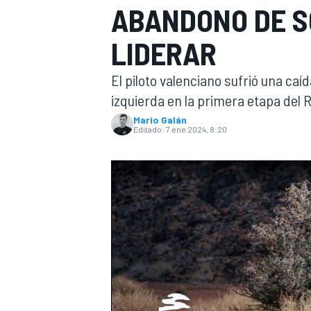
ABANDONO DE S
INDYCAR
WRC
LIDERAR
El piloto valenciano sufrió una c
izquierda en la primera etapa del 
Mario Galán
Editado:
7 ene 2024, 8:20
WEC
FÓRMULA E