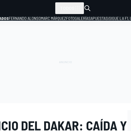
TODOS
ADOS
FERNANDO ALONSO
MARC MÁRQUEZ
FOTOGALERÍAS
APUESTAS
¡SIGUE LA F1,
P
ICIO DEL DAKAR: CAÍDA Y