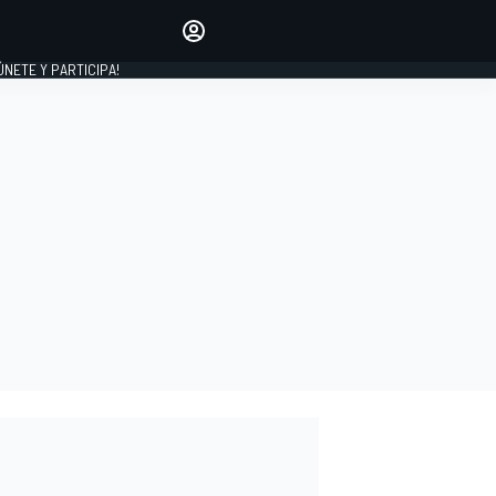
Haz que tu voz se escuche
comentando los artículos
 ÚNETE Y PARTICIPA!
INICIAR SESIÓN
EDICIÓN
ESPAÑA