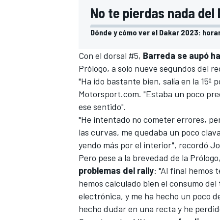
No te pierdas nada del
Dónde y cómo ver el Dakar 2023: horar
Con el dorsal #5,
Barreda se aupó ha
Prólogo
, a solo nueve segundos del re
"Ha ido bastante bien, salía en la 15ª p
Motorsport.com
. "Estaba un poco pre
ese sentido".
"He intentado no cometer errores, per
las curvas, me quedaba un poco clavad
yendo más por el interior", recordó J
Pero pese a la brevedad de la Prólogo
problemas del rally
: "
Al final hemos 
hemos calculado bien el consumo del 
electrónica, y me ha hecho un poco de
hecho dudar en una recta y he perdido