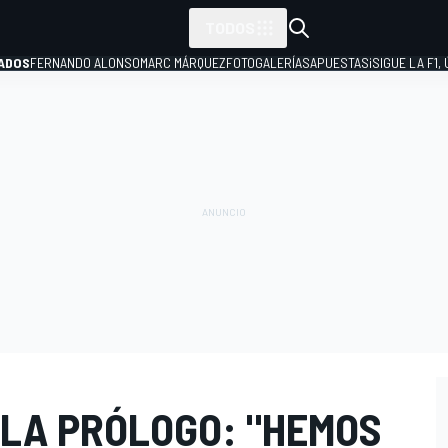
TODOS
ADOS
FERNANDO ALONSO
MARC MÁRQUEZ
FOTOGALERÍAS
APUESTAS
¡SIGUE LA F1,
P
 LA PRÓLOGO: "HEMOS