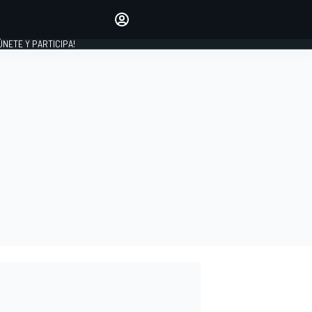
Haz que tu voz se escuche
comentando los artículos
 ÚNETE Y PARTICIPA!
INICIAR SESIÓN
EDICIÓN
ESPAÑA