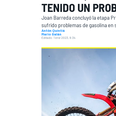
TENIDO UN PRO
INDYCAR
WRC
Joan Barreda concluyó la etapa Pr
sufrido problemas de gasolina en 
Antón Quintiá
Mario Galán
Editado:
1 ene 2023, 9:34
WEC
FÓRMULA E