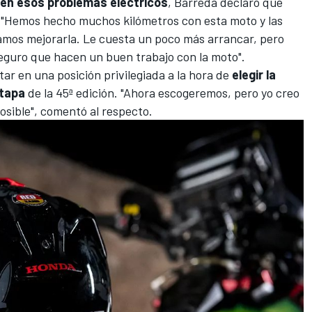
en esos problemas eléctricos
, Barreda declaró que
"
Hemos hecho muchos kilómetros con esta moto y las
tamos mejorarla. Le cuesta un poco más arrancar, pero
 seguro que hacen un buen trabajo con la moto".
ar en una posición privilegiada a la hora de
elegir la
etapa
de la 45ª edición. "Ahora escogeremos, pero yo creo
osible", comentó al respecto.