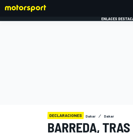
ENLACES DESTAC
FÓRMULA 1
MOTOG
DECLARACIONES
Dakar
Dakar
BARREDA, TRAS