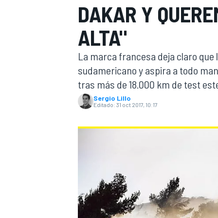
DAKAR Y QUERE
INDYCAR
WRC
ALTA"
La marca francesa deja claro que la
sudamericano y aspira a todo man
tras más de 18.000 km de test este
Sergio Lillo
Editado:
31 oct 2017, 10:17
WEC
FÓRMULA E