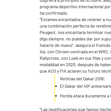
programa deportivo internacional por
ha confirmado.
"Estamos encantados de retener a nu
una combinación perfecta de rendimie
Peugeot, nos encantaría terminar nue
digo siempre, no puedes dar por supu
hacerlo de nuevo", asegura el francé
Así, con Citroen centrada en el
WRC
,
Rallycross, con Loeb en sus filas y co
modalidad en 2020, después de
haber
MÁS CATEGORÍAS
que ACO y FIA aclaren su futuro técni
Noticias del Dakar 2018:
El Dakar del 40º aniversar
Honda ataca duramente a K
"
Las modificaciones que hemos hecho