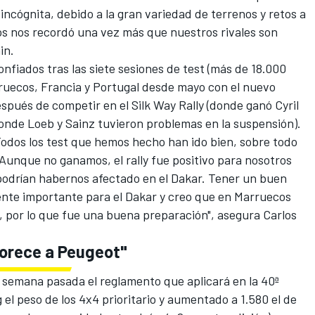
incógnita, debido a la gran variedad de terrenos y retos a
os nos recordó una vez más que nuestros rivales son
in.
nfiados tras las siete sesiones de test (más de 18.000
ruecos, Francia y Portugal desde mayo con el nuevo
pués de competir en el Silk Way Rally (donde ganó Cyril
donde Loeb y Sainz tuvieron problemas en la suspensión).
Todos los test que hemos hecho han ido bien, sobre todo
 Aunque no ganamos, el rally fue positivo para nosotros
drían habernos afectado en el Dakar. Tener un buen
nte importante para el Dakar y creo que en Marruecos
 por lo que fue una buena preparación", asegura
Carlos
vorece a Peugeot"
la semana pasada
el reglamento que aplicará en la 40ª
 el peso de los 4x4 prioritario y aumentado a 1.580 el de