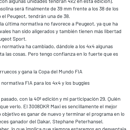
 con algunas unidades tendrán 4x2 en esta edición).
solina será finalmente de 39 mm frente a los 38 de los
o el Peugeot, tendrán una de 38.
 la última normativa no favorece a Peugeot, ya que ha
vales han sido aligerados y también tienen más libertad
eugeot Sport.
La normativa ha cambiado, dándole a los 4x4 algunas
lita las cosas. Pero tengo confianza en lo fuerte que es
rruecos y gana la Copa del Mundo FIA
 normativa FIA para los 4x4 y los buggies
pasado, con la 40ª edición y mi participación 29. Quién
á que verlo. El 3008DKR Maxi es sencillamente el mejor
 objetivo es ganar de nuevo y terminar el programa en lo
 veces ganador del Dakar, Stephane Peterhansel.
aber, lo que implica que siempre estaremos en desventaja