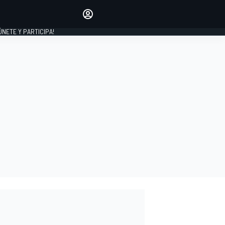
Haz que tu voz se escuche
comentando los artículos
 ÚNETE Y PARTICIPA!
INICIAR SESIÓN
EDICIÓN
ESPAÑA