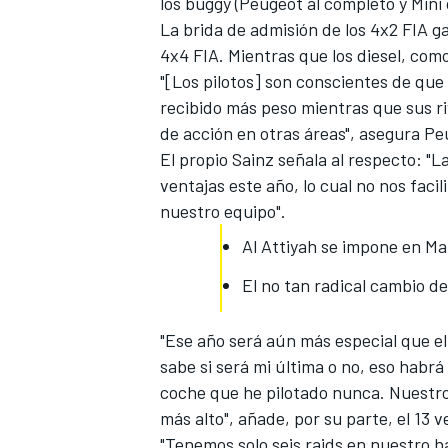
los buggy (Peugeot al completo y Mini
La brida de admisión de los 4x2 FIA ga
4x4 FIA. Mientras que los diesel, com
"[Los pilotos] son conscientes de que
recibido más peso mientras que sus ri
de acción en otras áreas", asegura P
El propio Sainz señala al respecto: "
ventajas este año, lo cual no nos faci
nuestro equipo".
Al Attiyah se impone en Ma
El no tan radical cambio de
"Ese año será aún más especial que el 
sabe si será mi última o no, eso habr
coche que he pilotado nunca. Nuestro
más alto", añade, por su parte, el 13
"Tenemos solo seis raids en nuestro h