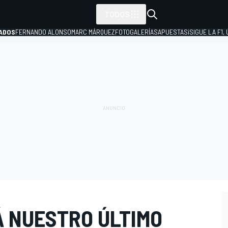
TODOS
ADOS
FERNANDO ALONSO
MARC MÁRQUEZ
FOTOGALERÍAS
APUESTAS
¡SIGUE LA F1,
P
Á NUESTRO ÚLTIMO