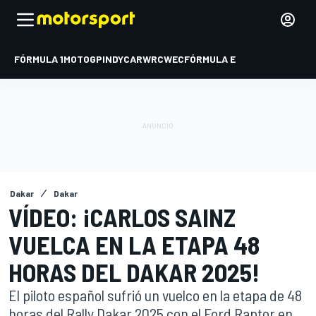
FÓRMULA 1
MOTOGP
INDYCAR
WRC
WEC
FÓRMULA E
Dakar
Dakar
VÍDEO: ¡CARLOS SAINZ
VUELCA EN LA ETAPA 48
HORAS DEL DAKAR 2025!
El piloto español sufrió un vuelco en la etapa de 48
horas del Rally Dakar 2025 con el Ford Raptor en