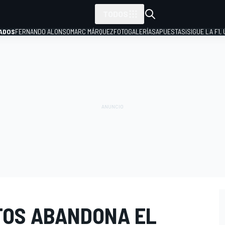
TODOS
ADOS
FERNANDO ALONSO
MARC MÁRQUEZ
FOTOGALERÍAS
APUESTAS
¡SIGUE LA F1,
P
OTOS ABANDONA EL