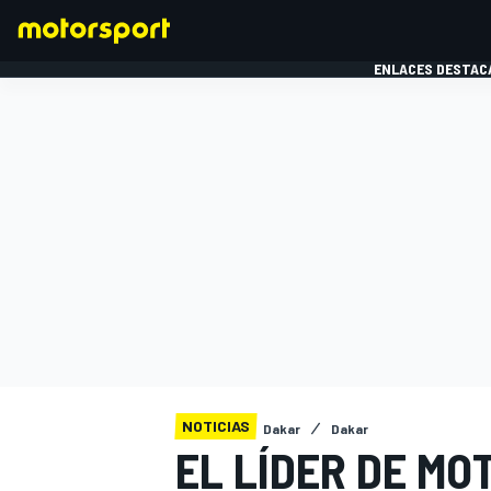
ENLACES DESTAC
FÓRMULA 1
MOTOG
NOTICIAS
Dakar
Dakar
EL LÍDER DE M