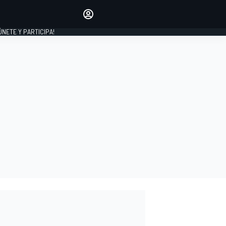
Haz que tu voz se escuche
comentando los artículos
 ÚNETE Y PARTICIPA!
INICIAR SESIÓN
EDICIÓN
ESPAÑA