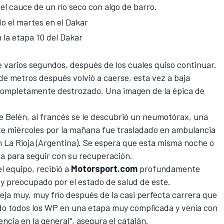
el cauce de un río seco con algo de barro.
do el martes en el Dakar
 la etapa 10 del Dakar
te varios segundos, después de los cuales quiso continuar.
de metros después volvió a caerse, esta vez a baja
 completamente destrozado. Una imagen de la épica de
e Belén, al francés se le descubrió un neumotórax, una
Este miércoles por la mañana fue trasladado en ambulancia
en La Rioja (Argentina). Se espera que esta misma noche o
ia para seguir con su recuperación.
l equipo, recibió a
Motorsport.com
profundamente
 y preocupado por el estado de salud de este.
deja muy, muy frío después de la casi perfecta carrera que
do todos los WP en una etapa muy complicada y venía con
cia en la general", asegura el catalán.