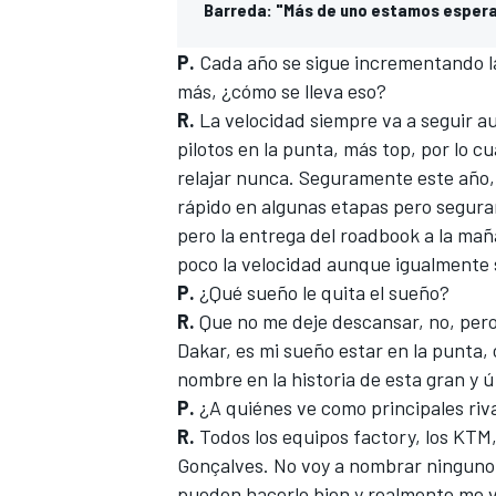
Barreda: "Más de uno estamos esper
P.
Cada año se sigue incrementando la
más, ¿cómo se lleva eso?
R.
La velocidad siempre va a seguir 
pilotos en la punta, más top, por lo c
relajar nunca. Seguramente este año, 
rápido en algunas etapas pero segura
pero la entrega del roadbook a la ma
poco la velocidad aunque igualmente 
P.
¿Qué sueño le quita el sueño?
R.
Que no me deje descansar, no, pero
Dakar, es mi sueño estar en la punta, c
nombre en la historia de esta gran y ú
P.
¿A quiénes ve como principales riv
R.
Todos los equipos factory, los KTM
Gonçalves. No voy a nombrar ninguno 
pueden hacerlo bien y realmente me v