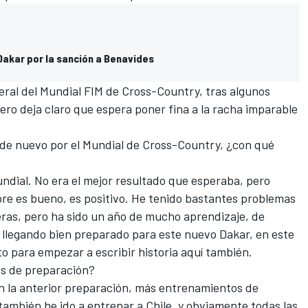
Dakar por la sanción a Benavides
eral del Mundial FIM de Cross-Country, tras algunos
ero deja claro que espera poner fina a la racha imparable
de nuevo por el Mundial de Cross-Country, ¿con qué
undial. No era el mejor resultado que esperaba, pero
pre es bueno, es positivo. He tenido bastantes problemas
reras, pero ha sido un año de mucho aprendizaje, de
 llegando bien preparado para este nuevo Dakar, en este
sto para empezar a escribir historia aquí también.
as de preparación?
 la anterior preparación, más entrenamientos de
ambién he ido a entrenar a Chile, y obviamente todas las