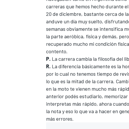
carreras que hemos hecho durante el 
20 de diciembre, bastante cerca de la
anduve un día muy suelto, disfrutando
semanas obviamente se intensifica m
la parte aeróbica, física y demás, per
recuperado mucho mi condición física 
contento.
P.
La carrera cambia la filosofía del l
R.
La diferencia básicamente es la ho
por lo cual no tenemos tiempo de revi
MÁS CATEGORÍAS
lo que es la mitad de la carrera. Cam
en la moto te vienen mucho más rápid
anterior podés estudiarlo, memorizar
interpretas más rápido, ahora cuand
la nota y eso lo que va a hacer en ge
más errores.