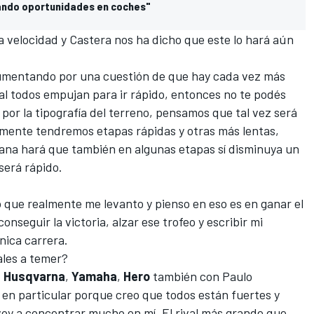
ando oportunidades en coches"
 velocidad y Castera nos ha dicho que este lo hará aún
aumentando por una cuestión de que hay cada vez más
ual todos empujan para ir rápido, entonces no te podés
por la tipografía del terreno, pensamos que tal vez será
mente tendremos etapas rápidas y otras más lentas,
ñana hará que también en algunas etapas sí disminuya un
será rápido.
 que realmente me levanto y pienso en eso es en ganar el
onseguir la victoria, alzar ese trofeo y escribir mi
nica carrera.
ales a temer?
,
Husqvarna
,
Yamaha
,
Hero
también con Paulo
en particular porque creo que todos están fuertes y
oy a concentrar mucho en mí. El rival más grande que