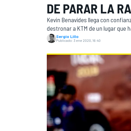
DE PARAR LA R
INDYCAR
WRC
Kevin Benavides llega con confian
destronar a KTM de un lugar que ha
Sergio Lillo
Publicado:
3 ene 2020, 16:40
WEC
FÓRMULA E