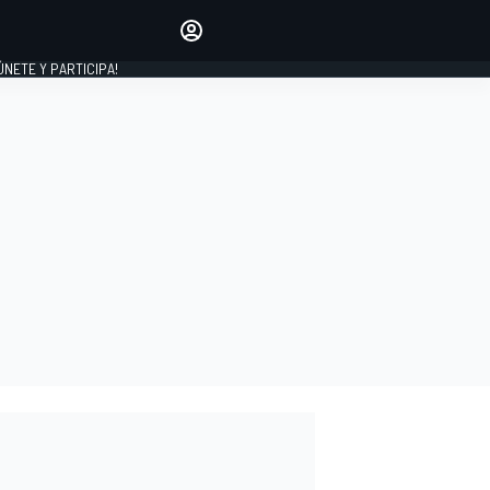
Haz que tu voz se escuche
comentando los artículos
 ÚNETE Y PARTICIPA!
INICIAR SESIÓN
EDICIÓN
ESPAÑA