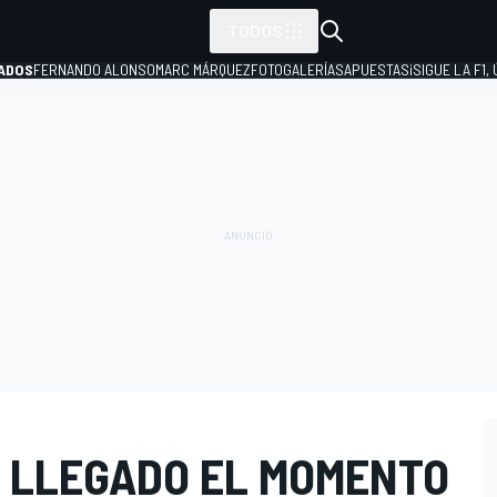
TODOS
ADOS
FERNANDO ALONSO
MARC MÁRQUEZ
FOTOGALERÍAS
APUESTAS
¡SIGUE LA F1,
P
A LLEGADO EL MOMENTO