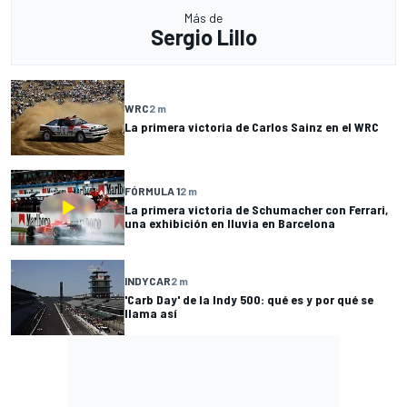
Más de
Sergio Lillo
WRC
2 m
La primera victoria de Carlos Sainz en el WRC
FÓRMULA 1
2 m
La primera victoria de Schumacher con Ferrari,
una exhibición en lluvia en Barcelona
INDYCAR
2 m
'Carb Day' de la Indy 500: qué es y por qué se
llama así