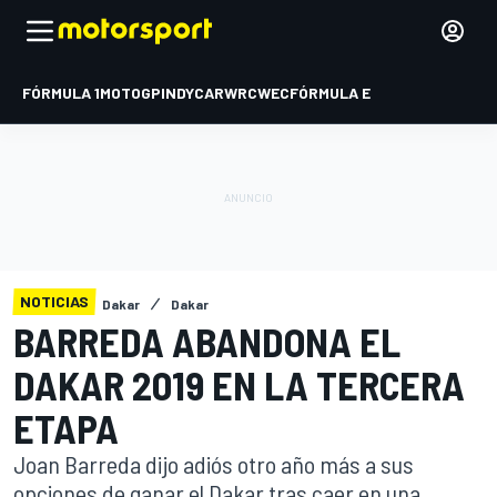
FÓRMULA 1
MOTOGP
INDYCAR
WRC
WEC
FÓRMULA E
NOTICIAS
Dakar
Dakar
BARREDA ABANDONA EL
DAKAR 2019 EN LA TERCERA
ETAPA
Joan Barreda dijo adiós otro año más a sus
opciones de ganar el Dakar tras caer en una