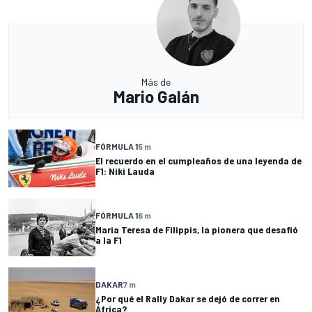
Más de
Mario Galán
FÓRMULA 1
5 m
El recuerdo en el cumpleaños de una leyenda de
F1: Niki Lauda
FÓRMULA 1
6 m
Maria Teresa de Filippis, la pionera que desafió
a la F1
DAKAR
7 m
¿Por qué el Rally Dakar se dejó de correr en
África?