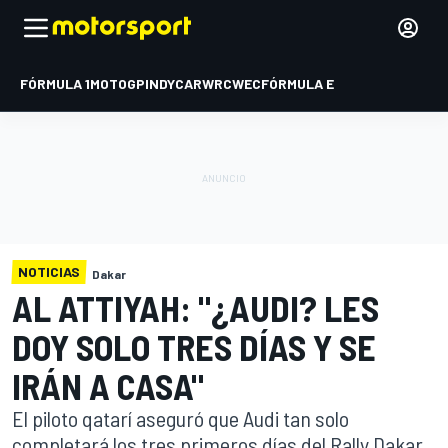
FÓRMULA 1
MOTOGP
INDYCAR
WRC
WEC
FÓRMULA E
NOTICIAS
Dakar
AL ATTIYAH: "¿AUDI? LES
DOY SOLO TRES DÍAS Y SE
IRÁN A CASA"
El piloto qatarí aseguró que Audi tan solo
completará los tres primeros días del Rally Dakar