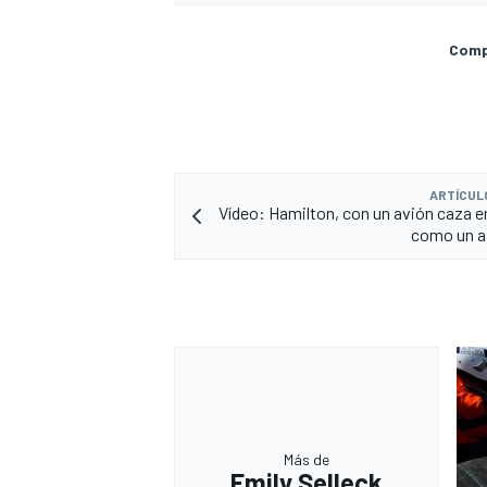
Compa
ARTÍCUL
Vídeo: Hamilton, con un avión caza 
como un a
Más de
Emily Selleck