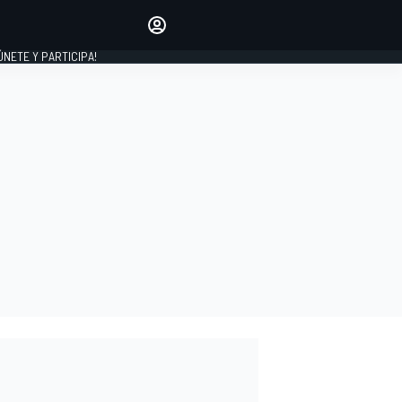
Haz que tu voz se escuche
comentando los artículos
 ÚNETE Y PARTICIPA!
INICIAR SESIÓN
EDICIÓN
ESPAÑA