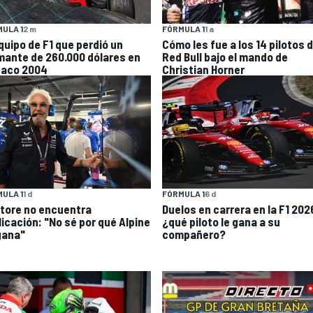
ULA 1
2 m
FÓRMULA 1
1 a
equipo de F1 que perdió un
Cómo les fue a los 14 pilotos 
mante de 260.000 dólares en
Red Bull bajo el mando de
aco 2004
Christian Horner
ULA 1
1 d
FÓRMULA 1
6 d
atore no encuentra
Duelos en carrera en la F1 202
licación: "No sé por qué Alpine
¿qué piloto le gana a su
gana"
compañero?