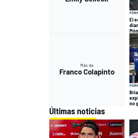
FÓRM
El 
dia
Món
Más de
Franco Colapinto
FÓRM
Bri
exp
no 
Últimas noticias