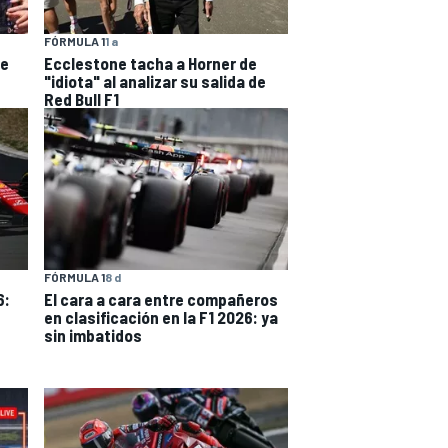
FÓRMULA 1
1 a
de
Ecclestone tacha a Horner de
"idiota" al analizar su salida de
Red Bull F1
FÓRMULA 1
8 d
6:
El cara a cara entre compañeros
en clasificación en la F1 2026: ya
sin imbatidos