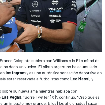
Franco Colapinto
subiera con
Williams
a la F1 a mitad de
ños ha dado un vuelco. El piloto argentino ha acumulado
 en
Instagram
y es una auténtica sensación deportiva en
uele estar reservada a futbolistas como
Leo Messi
, y
jo sobre su nueva ama mientras hablaba con
e Las Vegas
. "Borré Twitter [X]", continuó. "Creo que es
ne un impacto muy grande. Ellos [los aficionados] sacan