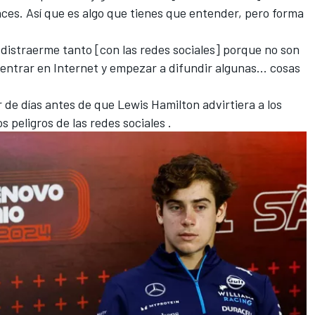
ces. Así que es algo que tienes que entender, pero forma
distraerme tanto [con las redes sociales] porque no son
 entrar en Internet y empezar a difundir algunas... cosas
 de días antes de que
Lewis Hamilton
advirtiera a los
os peligros de las redes sociales .