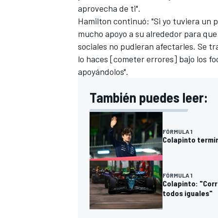
aprovecha de ti".
Hamilton continuó: "Si yo tuviera un p
mucho apoyo a su alrededor para que la
sociales no pudieran afectarles. Se t
lo haces [cometer errores] bajo los f
apoyándolos".
También puedes leer:
FÓRMULA 1
Colapinto termi
FÓRMULA 1
Colapinto: "Corr
todos iguales"