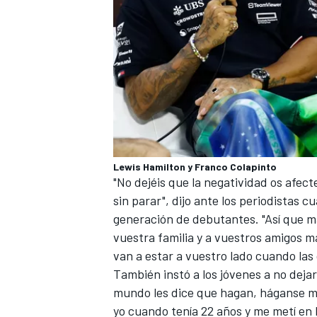
Lewis Hamilton y Franco Colapinto
"No dejéis que la negatividad os afect
MÁS CATEGORÍAS
sin parar", dijo ante los periodistas 
generación de debutantes. "Así que ma
vuestra familia y a vuestros amigos m
van a estar a vuestro lado cuando las 
También instó a los jóvenes a no deja
mundo les dice que hagan, háganse m
yo cuando tenía 22 años y me metí en 