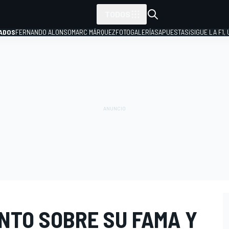
TODOS
ADOS
FERNANDO ALONSO
MARC MÁRQUEZ
FOTOGALERÍAS
APUESTAS
¡SIGUE LA F1,
P
NTO SOBRE SU FAMA Y