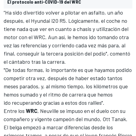
El protocolo anti-COVID-19 del WRC
“Ha sido divertido volver a pilotar en asfalto, un año
después, el Hyundai i20 R5. Lógicamente, el coche no
tiene nada que ver en cuanto a chasis y utilización del
motor con el
WRC
. Aun así, le hemos ido tomando otra
vez las referencias y corriendo cada vez más para, al
final, conseguir la tercera posición del podio", comentó
el cántabro tras la carrera.
"De todas formas, lo importante es que hayamos podido
competir otra vez, después de haber estado tantos
meses parados, y, al mismo tiempo, los kilómetros que
hemos sumado y el ritmo de carrera que hemos
ido recuperando gracias a estos dos rallies".
Entre los
WRC
,
Neuville
se impuso en el duelo con su
compañero y vigente campeón del mundo,
Ott Tanak
.
El belga empezó a marcar diferencias desde los
primeros tramos, a pesar de que el joven francés Pierre