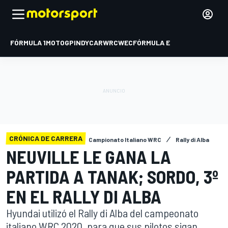
FÓRMULA 1
MOTOGP
INDYCAR
WRC
WEC
FÓRMULA E
CRÓNICA DE CARRERA
Campionato Italiano WRC
Rally di Alba
NEUVILLE LE GANA LA
PARTIDA A TANAK; SORDO, 3º
EN EL RALLY DI ALBA
Hyundai utilizó el Rally di Alba del campeonato
italiano WRC 2020, para que sus pilotos sigan