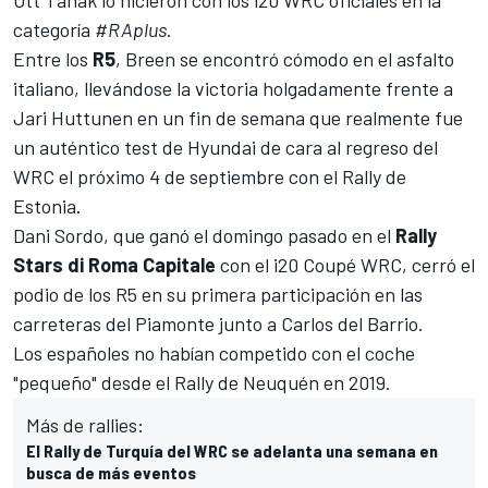
Ott Tanak lo hicieron con los i20 WRC oficiales en la
categoría
#RAplus
.
Entre los
R5
, Breen se encontró cómodo en el asfalto
italiano, llevándose la victoria holgadamente frente a
Jari Huttunen en un fin de semana que realmente fue
un auténtico test de Hyundai de cara al regreso del
WRC el próximo 4 de septiembre con el
Rally de
Estonia
.
Dani Sordo
, que ganó el domingo pasado en el
Rally
Stars di Roma Capitale
con el i20 Coupé WRC, cerró el
podio de los R5 en su primera participación en las
carreteras del Piamonte junto a Carlos del Barrio.
Los españoles no habían competido con el coche
"pequeño" desde el Rally de Neuquén en 2019.
Más de rallies:
El Rally de Turquía del WRC se adelanta una semana en
busca de más eventos