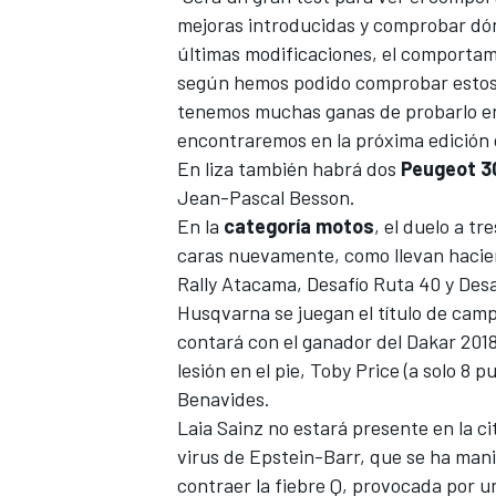
mejoras introducidas y comprobar dón
últimas modificaciones, el comportam
según hemos podido comprobar estos d
tenemos muchas ganas de probarlo en 
encontraremos en la próxima edición 
En liza también habrá dos
Peugeot 3
Jean-Pascal Besson.
En la
categoría
motos
, el duelo a t
caras nuevamente, como llevan hacien
Rally Atacama, Desafío Ruta 40 y Desaf
MÁS CATEGORÍAS
Husqvarna se juegan el título de ca
contará con el ganador del Dakar 201
lesión en el pie, Toby Price (a solo 8
Benavides.
Laia Sainz
no estará presente en la ci
virus de Epstein-Barr, que se ha mani
contraer la fiebre Q, provocada por u