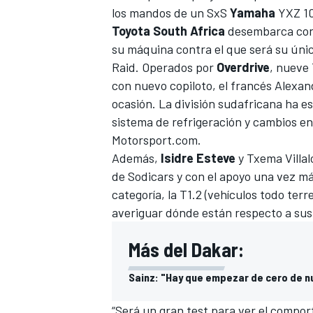
los mandos de un SxS
Yamaha
YXZ 10
Toyota South Africa
desembarca con 
su máquina contra el que será su único
Raid. Operados por
Overdrive
, nueve
con nuevo copiloto, el francés Alexan
ocasión. La división sudafricana ha e
sistema de refrigeración y cambios en
Motorsport.com
.
Además,
Isidre Esteve
y Txema Villal
de Sodicars
y con el apoyo una vez m
categoría, la T1.2 (vehículos todo ter
averiguar dónde están respecto a sus
Más del Dakar:
Sainz: "Hay que empezar de cero de 
“Será un gran test para ver el compor