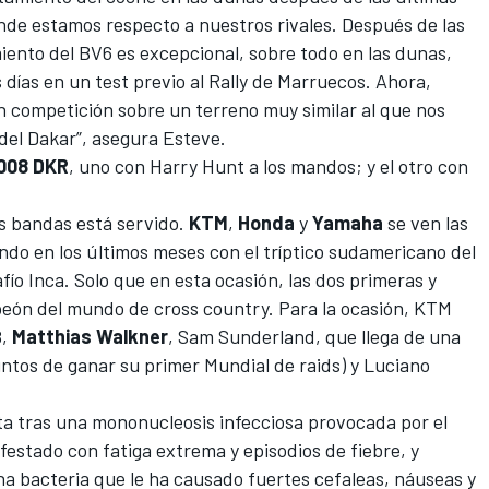
de estamos respecto a nuestros rivales. Después de las
iento del BV6 es excepcional, sobre todo en las dunas,
ías en un test previo al Rally de Marruecos. Ahora,
competición sobre un terreno muy similar al que nos
del Dakar”, asegura Esteve.
008 DKR
, uno con Harry Hunt a los mandos; y el otro con
res bandas está servido.
KTM
,
Honda
y
Yamaha
se ven las
do en los últimos meses con el tríptico sudamericano del
ío Inca. Solo que en esta ocasión, las dos primeras y
mpeón del mundo de
cross country
. Para la ocasión, KTM
8,
Matthias Walkner
, Sam Sunderland, que llega de una
 puntos de ganar su primer Mundial de raids) y Luciano
ta tras una mononucleosis infecciosa provocada por el
festado con fatiga extrema y episodios de fiebre, y
na bacteria que le ha causado fuertes cefaleas, náuseas y