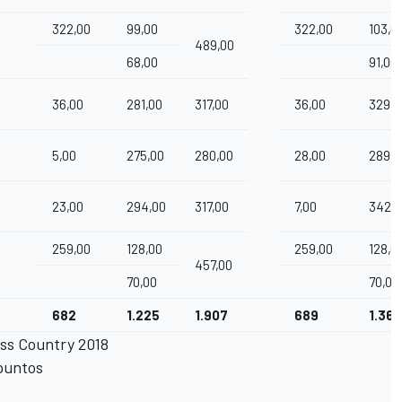
322,00
99,00
322,00
103,0
489,00
68,00
91,00
36,00
281,00
317,00
36,00
329,0
5,00
275,00
280,00
28,00
289,0
23,00
294,00
317,00
7,00
342,0
259,00
128,00
259,00
128,0
457,00
70,00
70,00
682
1.225
1.907
689
1.362
oss Country 2018
288 puntos
, 217