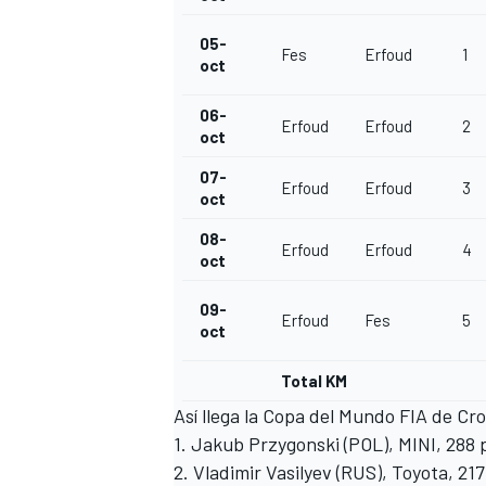
05-
Fes
Erfoud
1
oct
06-
Erfoud
Erfoud
2
oct
07-
Erfoud
Erfoud
3
oct
08-
Erfoud
Erfoud
4
oct
09-
Erfoud
Fes
5
oct
Total KM
Así llega la Copa del Mundo FIA de Cr
1. Jakub Przygonski (POL), MINI, 
2. Vladimir Vasilyev (RUS), Toyota