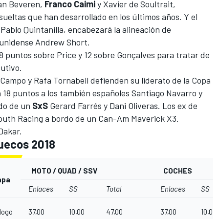
an Beveren,
Franco Caimi
y Xavier de Soultrait,
sueltas que han desarrollado en los últimos años. Y el
ablo Quintanilla, encabezará la alineación de
ounidense Andrew Short.
 8 puntos sobre Price y 12 sobre Gonçalves para tratar de
cutivo.
 Campo y Rafa Tornabell defienden su liderato de la Copa
n 18 puntos a los también españoles Santiago Navarro y
rdo de un
SxS
Gerard Farrés y Dani Oliveras
. Los ex de
outh Racing a bordo de un Can-Am Maverick X3.
 Dakar.
ruecos 2018
MOTO / QUAD / SSV
COCHES
apa
Enlaces
SS
Total
Enlaces
SS
logo
37,00
10,00
47,00
37,00
10,00