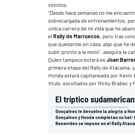
vómitos.
“Desde hace semanas no me encuentro
sobrecargada de entrenamientos, pero 
única carrera de mi vida que he aba
el
Rally de Marruecos
, pero tras con
que quedarme en casa, algo que he de
subir pronto a la moto”, asegura la ca
Quien tampoco estará es
Joan Barre
primera etapa del Rally de Atacama
, 
Honda estará capitaneada por Kevin 
título, escoltados por Ricky Brabec y
El tríptico sudamerican
Gonçalves le devuelve la alegría a Ho
Gonçalves y Honda completan su hat-t
Benavides se impone en el Rally Atac