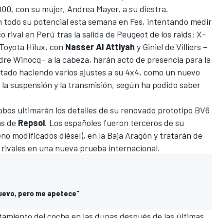
00, con su mujer, Andrea Mayer, a su diestra.
todo su potencial esta semana en Fes, intentando medir
 rival en Perú tras la salida de Peugeot de los raids: X-
 Toyota Hilux, con
Nasser Al Attiyah
y Giniel de Villiers –
dre Winocq– a la cabeza, harán acto de presencia para la
stado haciendo varios ajustes a su 4x4, como un nuevo
 la suspensión y la transmisión, según ha podido saber
obos ultimarán los detalles de su renovado prototipo
BV6
ás de
Repsol
. Los españoles fueron terceros de su
reno modificados diésel), en la Baja Aragón y tratarán de
 rivales en una nueva prueba internacional.
nuevo, pero me apetece"
tamiento del coche en las dunas después de las últimas