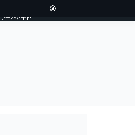
Haz que tu voz se escuche
comentando los artículos
 ÚNETE Y PARTICIPA!
INICIAR SESIÓN
EDICIÓN
ESPAÑA