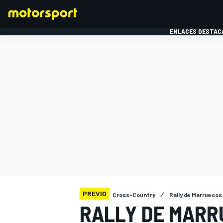
ENLACES DESTAC
FÓRMULA 1
MOTOG
PREVIO
Cross-Country
Rally de Marruecos
RALLY DE MARR