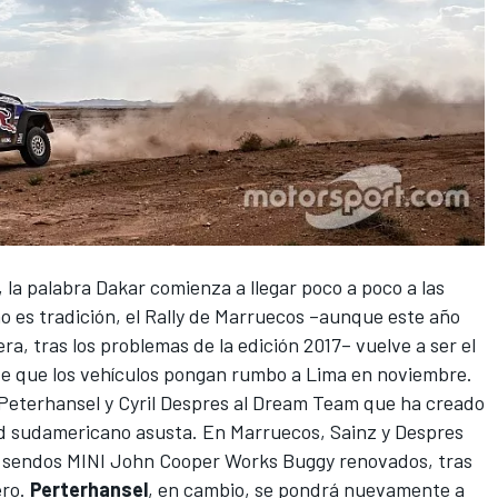
 la palabra
Dakar
comienza a llegar poco a poco a las
o es tradición, el
Rally de Marruecos
–aunque este año
era,
tras los problemas de la edición 2017
– vuelve a ser el
s de que los vehículos pongan rumbo a Lima en noviembre.
 Peterhansel y Cyril Despres al Dream Team
que ha creado
aid sudamericano asusta. En Marruecos, Sainz y Despres
 sendos MINI John Cooper Works Buggy renovados, tras
ero.
Perterhansel
, en cambio, se pondrá nuevamente a