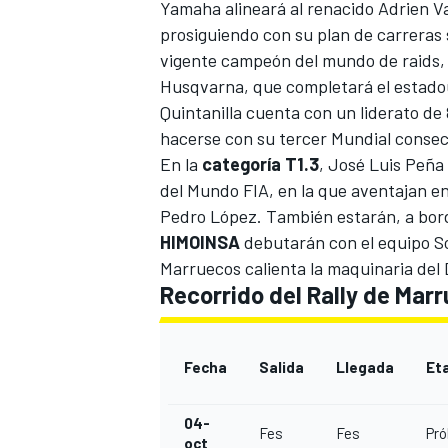
Yamaha alineará al renacido Adrien V
prosiguiendo con su plan de carreras 
vigente campeón del mundo de raids, P
Husqvarna, que completará el estad
Quintanilla cuenta con un liderato de
hacerse con su tercer Mundial conse
En la
categoría T1.3
, José Luis Peña
del Mundo FIA, en la que aventajan e
Pedro López. También estarán, a bo
HIMOINSA
debutarán con el equipo S
Marruecos calienta la maquinaria del
Recorrido del Rally de Mar
Fecha
Salida
Llegada
Et
04-
Fes
Fes
Pró
oct