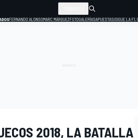
TODOS
ADOS
FERNANDO ALONSO
MARC MÁRQUEZ
FOTOGALERÍAS
APUESTAS
¡SIGUE LA F1,
P
UECOS 2018, LA BATALLA