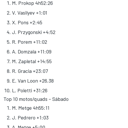
M. Prokop 4h52:26
V. Vasilyev +1:01
X. Pons +2:45
J. Przygonski +4:52
R. Porem +11:02
A. Domzala +11:09
M. Zapletal +14:55
R. Gracia +23:07
E. Van Loon +26.38
L. Poletti +31:26
Top 10 motos/quads – Sábado
M. Metge 4h55:11
J. Pedrero +1:03
A. Metge +5:00