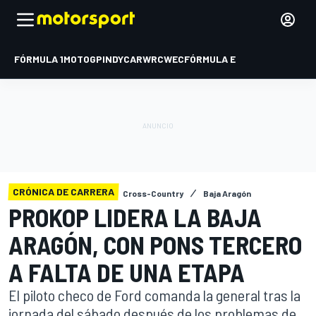
FÓRMULA 1
MOTOGP
INDYCAR
WRC
WEC
FÓRMULA E
CRÓNICA DE CARRERA
Cross-Country
Baja Aragón
PROKOP LIDERA LA BAJA
ARAGÓN, CON PONS TERCERO
A FALTA DE UNA ETAPA
El piloto checo de Ford comanda la general tras la
jornada del sábado después de los problemas de