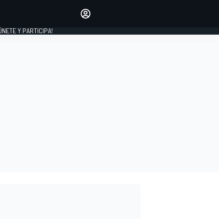
Haz que tu voz se escuche
comentando los artículos
 ÚNETE Y PARTICIPA!
INICIAR SESIÓN
EDICIÓN
ESPAÑA