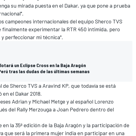
enga su mirada puesta en el Dakar, ya que pone a prueba
rnacional".
los campeones internacionales del equipo
Sherco TVS
e finalmente experimentar la RTR 450 intimida, pero
y perfeccionar mi técnica".
ilotará un Eclipse Cross en la Baja Aragón
 Perú tras las dudas de las últimas semanas
ial de Sherco TVS a Aravind KP, que todavía se está
ó en el
Dakar 2018
.
ceses Adrian y Michael Metge y al español Lorenzo
ués del
Rally Merzouga
a
Joan Pedrero
dentro del
n la 35ª edición de la Baja Aragón y la participación de
a que será la primera mujer india en participar en una