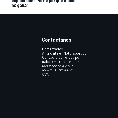
explicación: "No sé por qué Alpine
no gana"
Contáctanos
Comentarios
Anúnciate en Motorsport.com
Contacta con el equipo
sales@motorsport.com
650 Madison Avenue,
New York, NY 10022
USA