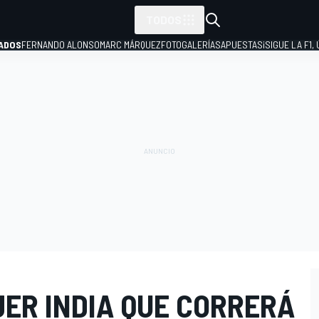
TODOS
ADOS
FERNANDO ALONSO
MARC MÁRQUEZ
FOTOGALERÍAS
APUESTAS
¡SIGUE LA F1,
P
JER INDIA QUE CORRERÁ