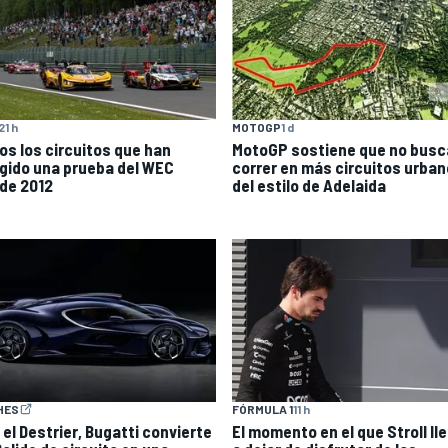
21 h
MOTOGP
1 d
os los circuitos que han
MotoGP sostiene que no busc
gido una prueba del WEC
correr en más circuitos urba
de 2012
del estilo de Adelaida
HES
FÓRMULA 1
11 h
 el Destrier, Bugatti convierte
El momento en el que Stroll ll