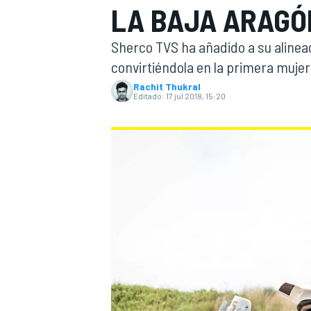
LA BAJA ARAGÓ
INDYCAR
WRC
Sherco TVS ha añadido a su alineac
convirtiéndola en la primera mujer 
Rachit Thukral
Editado:
17 jul 2018, 15:20
WEC
FÓRMULA E