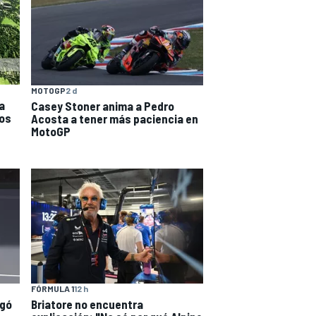
MOTOGP
2 d
a
Casey Stoner anima a Pedro
nos
Acosta a tener más paciencia en
MotoGP
FÓRMULA 1
12 h
egó
Briatore no encuentra