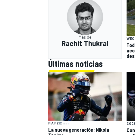
Más de
WEC
Rachit Thukral
Tod
aco
des
Últimas noticias
FIA F2
12 min
COC
La nueva generación: Nikola
Con
Tsolov