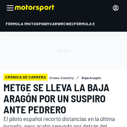
FÓRMULA 1
MOTOGP
INDYCAR
WRC
WEC
FÓRMULA E
CRÓNICA DE CARRERA
Cross-Country
Baja Aragón
METGE SE LLEVA LA BAJA
ARAGÓN POR UN SUSPIRO
ANTE PEDRERO
El piloto español recortó distancias en la última
jornada, pero acabó segundo por detrás del