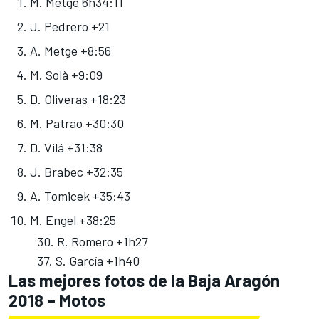
M. Metge 6h34:11
J. Pedrero +21
A. Metge +8:56
M. Solà +9:09
D. Oliveras +18:23
M. Patrao +30:30
D. Vilá +31:38
J. Brabec +32:35
A. Tomicek +35:43
M. Engel +38:25
30. R. Romero +1h27
37. S. García +1h40
Las mejores fotos de la Baja Aragón
2018 – Motos