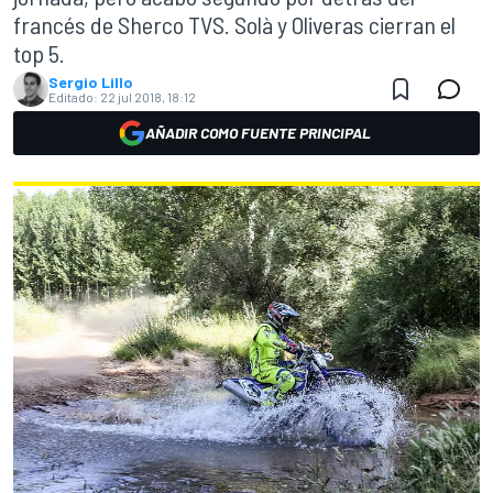
francés de Sherco TVS. Solà y Oliveras cierran el
top 5.
Sergio Lillo
Editado:
22 jul 2018, 18:12
AÑADIR COMO FUENTE PRINCIPAL