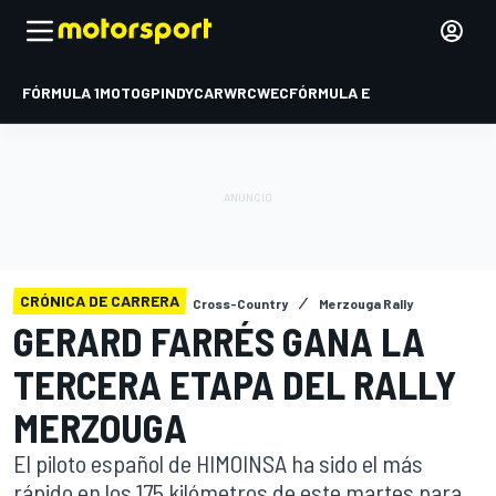
FÓRMULA 1
MOTOGP
INDYCAR
WRC
WEC
FÓRMULA E
CRÓNICA DE CARRERA
Cross-Country
Merzouga Rally
GERARD FARRÉS GANA LA
TERCERA ETAPA DEL RALLY
MERZOUGA
El piloto español de HIMOINSA ha sido el más
rápido en los 175 kilómetros de este martes para