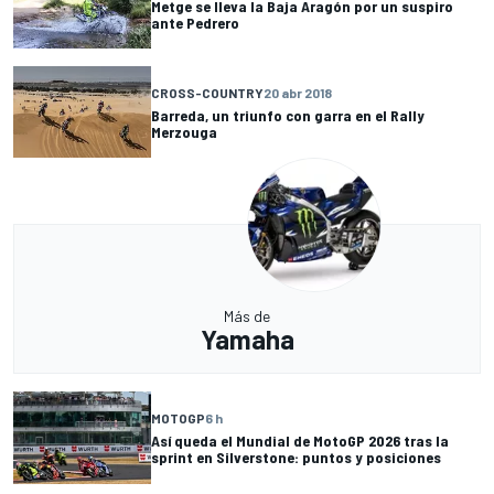
Metge se lleva la Baja Aragón por un suspiro
ante Pedrero
CROSS-COUNTRY
20 abr 2018
Barreda, un triunfo con garra en el Rally
Merzouga
Más de
Yamaha
MOTOGP
6 h
Así queda el Mundial de MotoGP 2026 tras la
sprint en Silverstone: puntos y posiciones