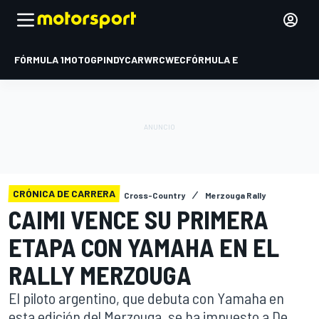
FÓRMULA 1
MOTOGP
INDYCAR
WRC
WEC
FÓRMULA E
CRÓNICA DE CARRERA
Cross-Country
Merzouga Rally
CAIMI VENCE SU PRIMERA
ETAPA CON YAMAHA EN EL
RALLY MERZOUGA
El piloto argentino, que debuta con Yamaha en
esta edición del Merzouga, se ha impuesto a De