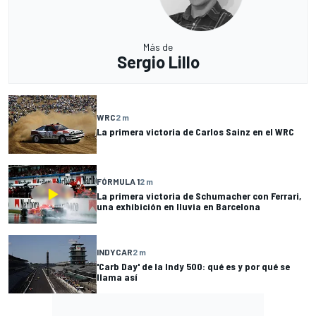
Más de
Sergio Lillo
WRC
2 m
La primera victoria de Carlos Sainz en el WRC
FÓRMULA 1
2 m
La primera victoria de Schumacher con Ferrari,
una exhibición en lluvia en Barcelona
INDYCAR
2 m
'Carb Day' de la Indy 500: qué es y por qué se
llama así