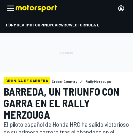
FÓRMULA 1
MOTOGP
INDYCAR
WRC
WEC
FÓRMULA E
CRÓNICA DE CARRERA
Cross-Country
Rally Merzouga
BARREDA, UN TRIUNFO CON
GARRA EN EL RALLY
MERZOUGA
El piloto español de Honda HRC ha salido victorioso
de su primera carrera tras el abandono en el