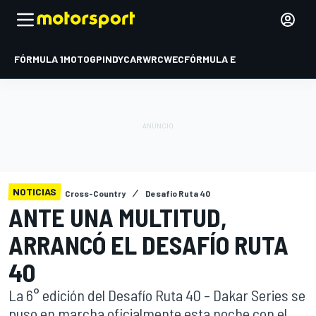
FÓRMULA 1
MOTOGP
INDYCAR
WRC
WEC
FÓRMULA E
NOTICIAS
Cross-Country
Desafío Ruta 40
ANTE UNA MULTITUD,
ARRANCÓ EL DESAFÍO RUTA
40
La 6° edición del Desafío Ruta 40 – Dakar Series se
puso en marcha oficialmente esta noche con el