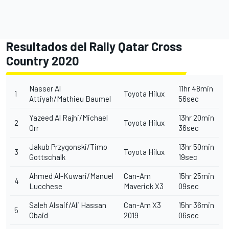
Resultados del Rally Qatar Cross
Country 2020
Nasser Al
11hr 48min
1
Toyota Hilux
Attiyah/Mathieu Baumel
56sec
Yazeed Al Rajhi/Michael
13hr 20min
2
Toyota Hilux
Orr
36sec
Jakub Przygonski/Timo
13hr 50min
3
Toyota Hilux
Gottschalk
19sec
Ahmed Al-Kuwari/Manuel
Can-Am
15hr 25min
4
Lucchese
Maverick X3
09sec
Saleh Alsaif/Ali Hassan
Can-Am X3
15hr 36min
5
Obaid
2019
06sec