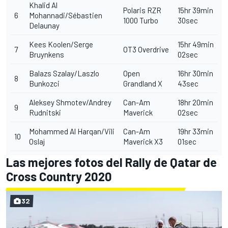
Khalid Al
Polaris RZR
15hr 39min
6
Mohannadi/Sébastien
1000 Turbo
30sec
Delaunay
Kees Koolen/Serge
15hr 49min
7
OT3 Overdrive
Bruynkens
02sec
Balazs Szalay/Laszlo
Open
16hr 30min
8
Bunkozci
Grandland X
43sec
Aleksey Shmotev/Andrey
Can-Am
18hr 20min
9
Rudnitski
Maverick
02sec
Mohammed Al Harqan/Vili
Can-Am
19hr 33min
10
Oslaj
Maverick X3
01sec
Las mejores fotos del Rally de Qatar de
Cross Country 2020
32