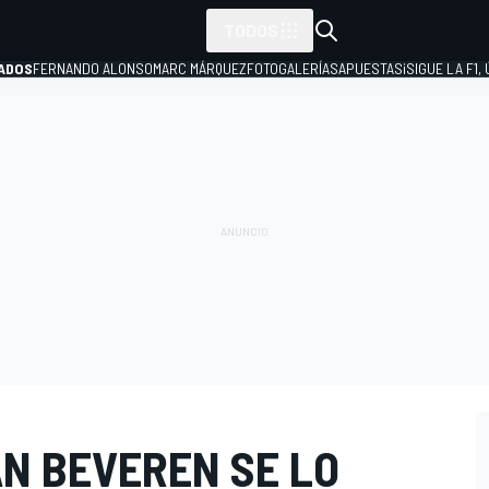
TODOS
ADOS
FERNANDO ALONSO
MARC MÁRQUEZ
FOTOGALERÍAS
APUESTAS
¡SIGUE LA F1,
P
AN BEVEREN SE LO