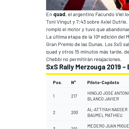
En
quad
, el argentino Facundo Viel l
Toni Vingut y 7:43 sobre Axiel Dutrie.
rompió el motor y tuvo que abandonar
La última etapa de la 10ª edición del 
Gran Premio de las Dunas. Los SxS sal
quad y otros 15 minutos más tarde, de
Chebbi no permitirán relajaciones.
SxS Rally Merzouga 2019 – 
Pos.
N°
Piloto-Copiloto
HINOJO JOSE ANTONI
1
217
BLANCO JAVIER
AL-ATTIYAH NASSER 
2
200
BAUMEL MATHIEU
MEDERO JUAN MIGUE
3
201