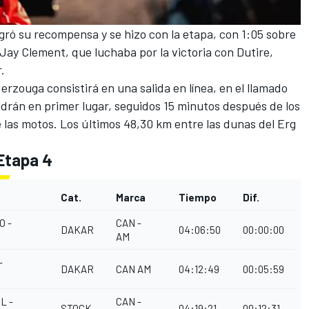
ogró su recompensa y se hizo con la etapa, con 1:05 sobre
 Jay Clement, que luchaba por la victoria con Dutire,
.
Merzouga consistirá en una salida en línea, en el llamado
drán en primer lugar, seguidos 15 minutos después de los
 las motos. Los últimos 48,30 km entre las dunas del Erg
Etapa 4
Cat.
Marca
Tiempo
Dif.
O -
CAN -
DAKAR
04:06:50
00:00:00
AM
-
DAKAR
CAN AM
04:12:49
00:05:59
L -
CAN -
STOCK
04:19:21
00:12:31