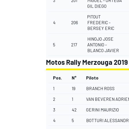
3
201
MIGUEL - ORTEGA
GIL DIEGO
PITOUT
4
206
FREDERIC -
BERSEY ERIC
HINOJO JOSE
5
217
ANTONIO -
BLANCO JAVIER
Motos Rally Merzouga 2019
Pos.
N°
Piloto
1
19
BRANCH ROSS
2
1
VAN BEVEREN ADRIE
3
42
GERINI MAURIZIO
4
5
BOTTURI ALESSANDR