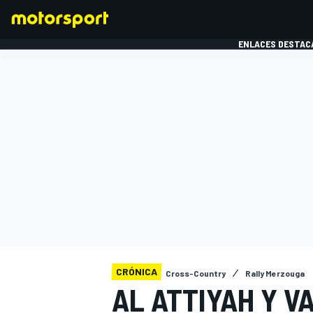
ENLACES DESTAC
FÓRMULA 1
MOTOG
CRÓNICA
Cross-Country
Rally Merzouga
AL ATTIYAH Y V