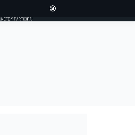
Haz que tu voz se escuche
comentando los artículos
 ÚNETE Y PARTICIPA!
INICIAR SESIÓN
EDICIÓN
ESPAÑA