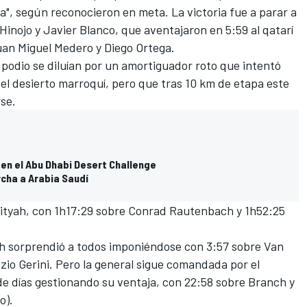
ma", según reconocieron en meta. La victoria fue a parar a
inojo y Javier Blanco, que aventajaron en 5:59 al qatarí
 Juan Miguel Medero y Diego Ortega.
podio se diluían por un amortiguador roto que intentó
del desierto marroquí, pero que tras 10 km de etapa este
rse.
 en el Abu Dhabi Desert Challenge
rcha a Arabia Saudí
tityah
, con 1h17:29 sobre Conrad Rautenbach y 1h52:25
ch sorprendió a todos imponiéndose con 3:57 sobre Van
izio Gerini. Pero la general sigue comandada por el
de días gestionando su ventaja, con 22:58 sobre Branch y
o).