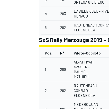
ORTEGA GIL DIEGO
LABILLE JOEL - NIV
4
203
RENAUD
RAUTENBACH CONRA
5
202
FLOENE OLA
SxS Rally Merzouga 2019 – 
Pos.
N°
Piloto-Copiloto
AL-ATTIYAH
NASSER -
1
200
BAUMEL
MATHIEU
RAUTENBACH
2
202
CONRAD -
FLOENE OLA
MEDERO JUAN