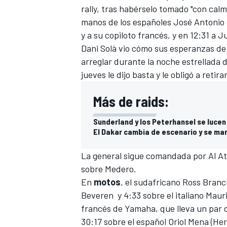
rally, tras habérselo tomado "con cal
manos de los españoles José Antonio H
y a su copiloto francés, y en 12:31 a
Dani Solà
vio cómo sus esperanzas de 
arreglar durante la noche estrellada 
jueves le dijo basta y le obligó a retira
Más de raids:
Sunderland y los Peterhansel se lucen
El Dakar cambia de escenario y se ma
La general sigue comandada por
Al A
sobre Medero.
En
motos
, el sudafricano Ross Bran
Beveren y 4:33 sobre el italiano Maur
francés de Yamaha, que lleva un par 
30:17 sobre el español
Oriol Mena
(Her