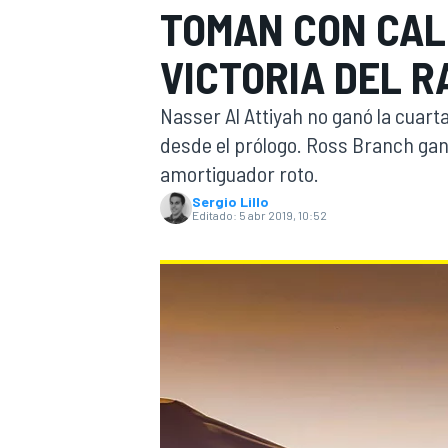
TOMAN CON CAL
INDYCAR
WRC
VICTORIA DEL 
Nasser Al Attiyah no ganó la cuart
desde el prólogo. Ross Branch ga
amortiguador roto.
Sergio Lillo
Editado:
5 abr 2019, 10:52
WEC
FÓRMULA E