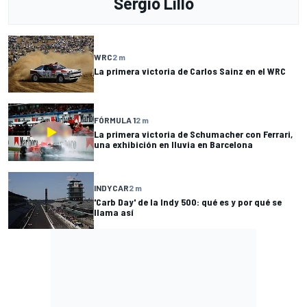
Sergio Lillo
WRC
2 m
La primera victoria de Carlos Sainz en el WRC
FÓRMULA 1
2 m
La primera victoria de Schumacher con Ferrari,
una exhibición en lluvia en Barcelona
INDYCAR
2 m
'Carb Day' de la Indy 500: qué es y por qué se
llama así