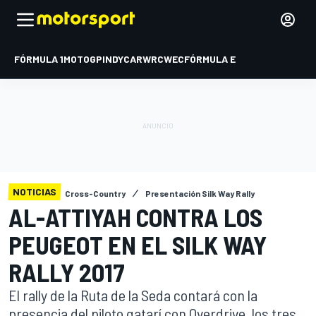
FÓRMULA 1
MOTOGP
INDYCAR
WRC
WEC
FÓRMULA E
NOTICIAS
Cross-Country
Presentación Silk Way Rally
AL-ATTIYAH CONTRA LOS
PEUGEOT EN EL SILK WAY
RALLY 2017
El rally de la Ruta de la Seda contará con la
presencia del piloto qatarí con Overdrive, los tres