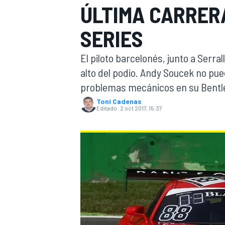
ÚLTIMA CARRER
INDYCAR
WRC
SERIES
El piloto barcelonés, junto a Serra
alto del podio. Andy Soucek no pue
problemas mecánicos en su Bentle
Toni Cadenas
Editado:
2 oct 2017, 15:37
WEC
FÓRMULA E