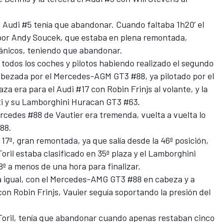
 Audi #5 tenía que abandonar. Cuando faltaba 1h20’ el
por Andy Soucek, que estaba en plena remontada,
ánicos, teniendo que abandonar.
 todos los coches y pilotos habiendo realizado el segundo
cabezada por el Mercedes-AGM GT3 #88, ya pilotado por el
za era para el Audi #17 con Robin Frinjs al volante, y la
tti y su Lamborghini Huracan GT3 #63.
ercedes #88 de Vautier era tremenda, vuelta a vuelta lo
#88.
17ª, gran remontada, ya que salía desde la 46ª posición,
il estaba clasificado en 35ª plaza y el Lamborghini
ª a menos de una hora para finalizar.
ía igual, con el Mercedes-AMG GT3 #88 en cabeza y a
n Robin Frinjs, Vauier seguía soportando la presión del
oril, tenía que abandonar cuando apenas restaban cinco