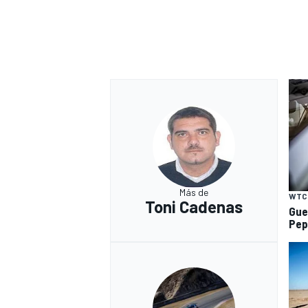
Más de
WTC
Toni Cadenas
Gue
Pep