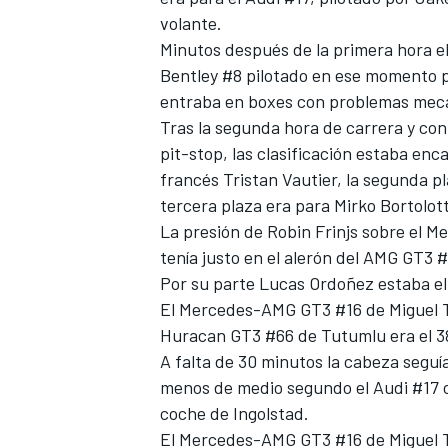
volante.
Minutos después de la primera hora el
Bentley #8 pilotado en ese momento 
entraba en boxes con problemas mec
Tras la segunda hora de carrera y con
pit-stop, las clasificación estaba en
francés Tristan Vautier, la segunda pla
tercera plaza era para Mirko Bortolo
La presión de Robin Frinjs sobre el M
tenía justo en el alerón del AMG GT3 
MÁS CATEGORÍAS
Por su parte Lucas Ordoñez estaba el 
El Mercedes-AMG GT3 #16 de Miguel Tor
Huracan GT3 #66 de Tutumlu era el 38
A falta de 30 minutos la cabeza segu
menos de medio segundo el Audi #17 co
coche de Ingolstad.
El Mercedes-AMG GT3 #16 de Miguel T