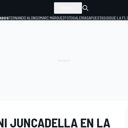
TODOS
ADOS
FERNANDO ALONSO
MARC MÁRQUEZ
FOTOGALERÍAS
APUESTAS
¡SIGUE LA F1,
P
NI JUNCADELLA EN LA