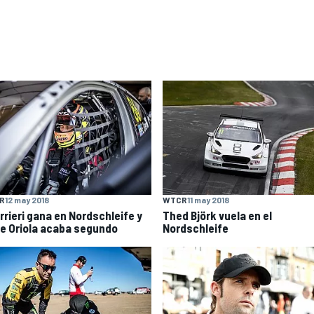
R
12 may 2018
WTCR
11 may 2018
rrieri gana en Nordschleife y
Thed Björk vuela en el
e Oriola acaba segundo
Nordschleife