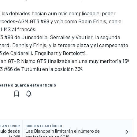
a, los doblados hacían aun más complicado el poder
ercedes-AGM GT3 #88 y veía como Robin Frinjs, con el
 LMS al francés.
3 #88 de Juncadella, Serralles y Vautier, la segunda
ard, Dennis y Frinjs, y la tercera plaza y el campeonato
e Caldarelli, Engelhart y Bortolotti.
an GT-R Nismo GT3 finalizaba en una muy meritoria 13ª
3 #66 de Tutumlu en la posición 33ª.
rte o guarda este artículo
O ANTERIOR
SIGUIENTE ARTÍCULO
ítulo desde
Las Blancpain limitarán el número de
la 28ª
profesionales en 2018