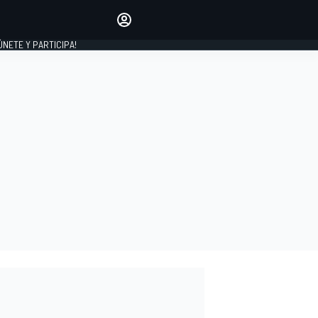
Haz que tu voz se escuche
comentando los artículos
 ÚNETE Y PARTICIPA!
INICIAR SESIÓN
EDICIÓN
ESPAÑA