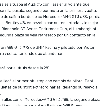
za se situaba el Audi #5 con Fassler al volante que
parrilla pasaba segundo por meta en la primera vuelta.
do de salir a bordo de su Mercedes-AMG GT3 #88
, perdía
e el Bentley #8, empezaba con su remontada, y lo mejor
las Blancpain GT Series Endurance Cup, el Lamborghini
egunda plaza se veía retrasado por un contacto en la
rrari 488 GT3 #72 de SMP Racing
y pilotado por Victor
era vuelta, teniendo que abandonar.
rá por el título desde la 28ª
a llegó el primer pit-stop con cambio de piloto, Dani
ueltas de su stint extraordinarias, dejando su relevo a
.
Serralles con el Mercedes-AMG GT3 #88, la segunda plaza
e Dennis y la tercera el Audi #5 con Will Stevens al