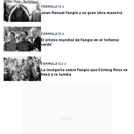
FÓRMULA 1
3 d
Juan Manuel Fangio y su gran obra maestra
FÓRMULA 1
3 d
El último mundial de Fangio en el 'Infierno
verde'
FÓRMULA 1
22 d
La incógnita sobre Fangio que Stirling Moss se
llevó a la tumba