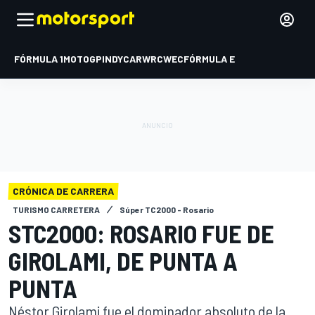
FÓRMULA 1
MOTOGP
INDYCAR
WRC
WEC
FÓRMULA E
CRÓNICA DE CARRERA
TURISMO CARRETERA
Súper TC2000 - Rosario
STC2000: ROSARIO FUE DE
GIROLAMI, DE PUNTA A
PUNTA
Néstor Girolami fue el dominador absoluto de la