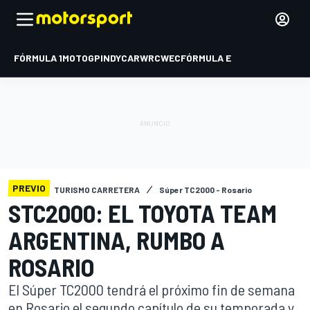
FÓRMULA 1
MOTOGP
INDYCAR
WRC
WEC
FÓRMULA E
PREVIO
TURISMO CARRETERA
Súper TC2000 - Rosario
STC2000: EL TOYOTA TEAM
ARGENTINA, RUMBO A
ROSARIO
El Súper TC2000 tendrá el próximo fin de semana
en Rosario el segundo capítulo de su temporada y