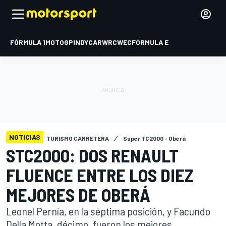
FÓRMULA 1
MOTOGP
INDYCAR
WRC
WEC
FÓRMULA E
NOTICIAS
TURISMO CARRETERA
Súper TC2000 - Oberá
STC2000: DOS RENAULT
FLUENCE ENTRE LOS DIEZ
MEJORES DE OBERÁ
Leonel Pernía, en la séptima posición, y Facundo
Della Motta, décimo, fueron los mejores