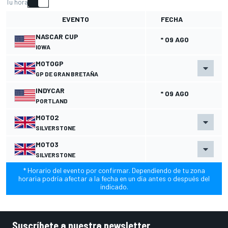
Tu hora
EVENTO
FECHA
NASCAR CUP
* 09 AGO
IOWA
MOTOGP
GP DE GRAN BRETAÑA
INDYCAR
* 09 AGO
PORTLAND
MOTO2
SILVERSTONE
MOTO3
SILVERSTONE
* Horario del evento por confirmar. Dependiendo de tu zona
horaria podría afectar a la fecha en un día antes o después del
indicado.
Suscríbete a nuestra newsletter