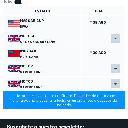
Tu hora
EVENTO
FECHA
NASCAR CUP
* 09 AGO
IOWA
MOTOGP
GP DE GRAN BRETAÑA
INDYCAR
* 09 AGO
PORTLAND
MOTO2
SILVERSTONE
MOTO3
SILVERSTONE
* Horario del evento por confirmar. Dependiendo de tu zona
horaria podría afectar a la fecha en un día antes o después del
indicado.
Suscríbete a nuestra newsletter