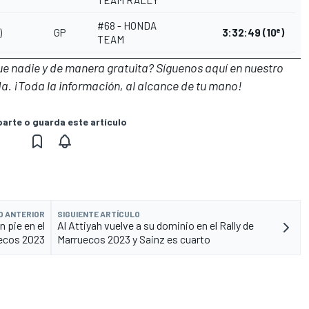
#68 - HONDA
e
)
GP
3:32:49
(10
)
TEAM
que nadie y de manera gratuita? Síguenos
aquí en nuestro
a. ¡Toda la información, al alcance de tu mano!
rte o guarda este artículo
O ANTERIOR
SIGUIENTE ARTÍCULO
 pie en el
Al Attiyah vuelve a su dominio en el Rally de
uecos 2023
Marruecos 2023 y Sainz es cuarto