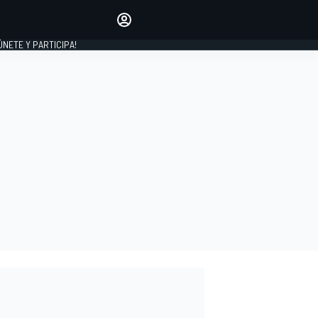
Haz que tu voz se escuche
comentando los artículos
 ÚNETE Y PARTICIPA!
INICIAR SESIÓN
EDICIÓN
ESPAÑA