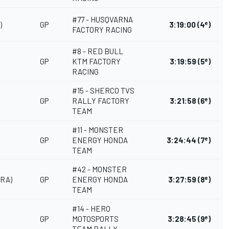
#77 - HUSQVARNA
e
)
GP
3:19:00
(4
)
FACTORY RACING
#8 - RED BULL
e
GP
KTM FACTORY
3:19:59
(5
)
RACING
#15 - SHERCO TVS
e
GP
RALLY FACTORY
3:21:58
(6
)
TEAM
#11 - MONSTER
e
GP
ENERGY HONDA
3:24:44
(7
)
TEAM
#42 - MONSTER
e
FRA)
GP
ENERGY HONDA
3:27:59
(8
)
TEAM
#14 - HERO
e
GP
MOTOSPORTS
3:28:45
(9
)
TEAM RALLY