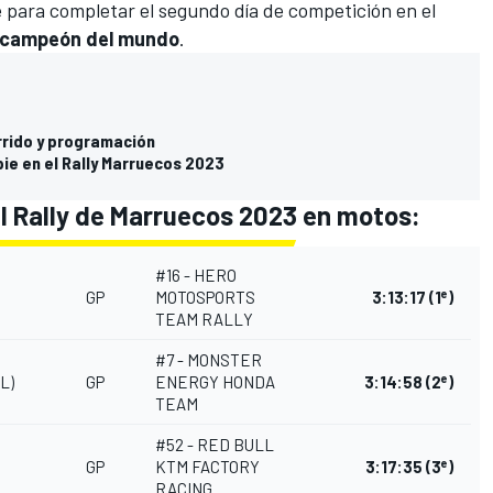
 para completar el segundo día de competición en el
al campeón del mundo
.
rrido y programación
ie en el Rally Marruecos 2023
l Rally de Marruecos 2023 en motos:​
#16 - HERO
e
GP
MOTOSPORTS
3:13:17
(1
)
TEAM RALLY
#7 - MONSTER
e
L)
GP
ENERGY HONDA
3:14:58
(2
)
TEAM
#52 - RED BULL
e
GP
KTM FACTORY
3:17:35
(3
)
RACING