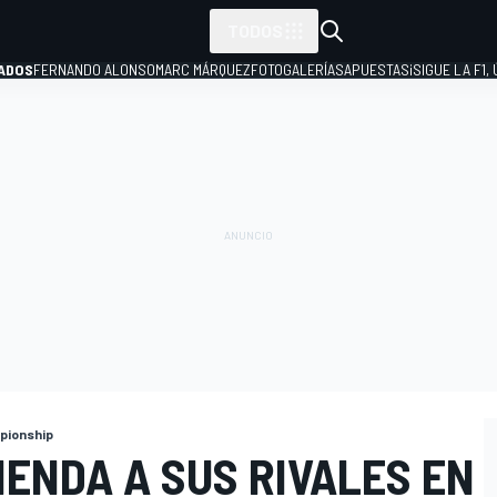
TODOS
ADOS
FERNANDO ALONSO
MARC MÁRQUEZ
FOTOGALERÍAS
APUESTAS
¡SIGUE LA F1,
P
mpionship
ENDA A SUS RIVALES EN