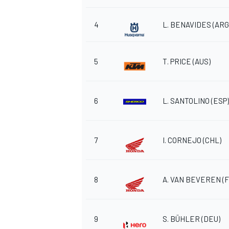
4
L. BENAVIDES
(ARG
5
T. PRICE
(AUS)
6
L. SANTOLINO
(ESP)
7
I. CORNEJO
(CHL)
8
A. VAN BEVEREN
(
9
S. BÜHLER
(DEU)