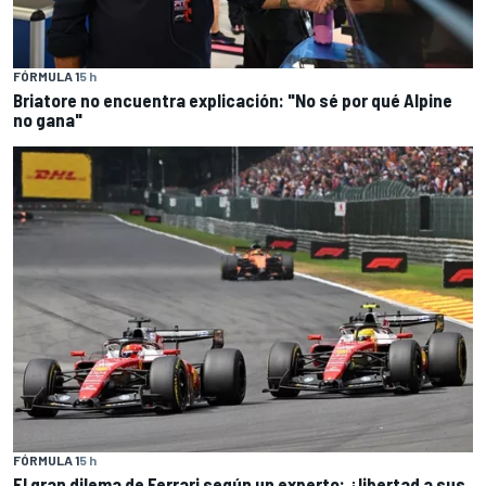
FÓRMULA 1
5 h
Briatore no encuentra explicación: "No sé por qué Alpine
no gana"
FÓRMULA 1
5 h
El gran dilema de Ferrari según un experto: ¿libertad a sus