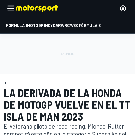
FÓRMULA 1
MOTOGP
INDYCAR
WRC
WEC
FÓRMULA E
TT
LA DERIVADA DE LA HONDA
DE MOTOGP VUELVE EN EL TT
ISLA DE MAN 2023
El veterano piloto de road racing, Michael Rutter
competirá este año en la categoría Superbike del