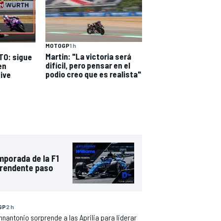
MOTOGP
1 h
Martin: "La victoria será
TO: sigue
difícil, pero pensar en el
en
podio creo que es realista"
Live
mporada de la F1
prendente paso
GP
2 h
nnantonio sorprende a las Aprilia para liderar