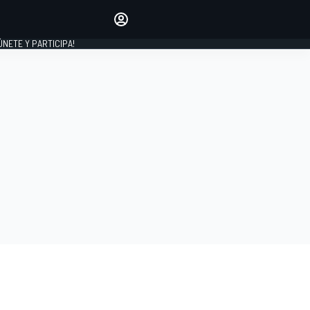
Haz que tu voz se escuche
comentando los artículos
 ÚNETE Y PARTICIPA!
INICIAR SESIÓN
EDICIÓN
ESPAÑA