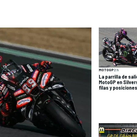
MOTOGP
2 h
La parrilla de sal
MotoGP en Silver
filas y posicione