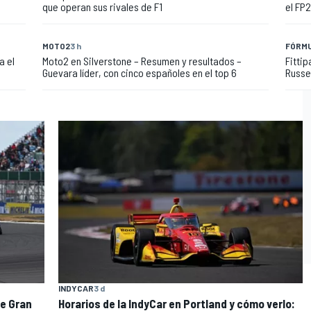
que operan sus rivales de F1
el FP2
MOTO2
3 h
FÓRMU
a el
Moto2 en Silverstone – Resumen y resultados –
Fittip
Guevara líder, con cinco españoles en el top 6
Russel
INDYCAR
3 d
de Gran
Horarios de la IndyCar en Portland y cómo verlo: