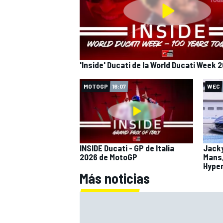
'Inside' Ducati de la World Ducati Week 
MOTOGP
16:07
WEC
INSIDE Ducati - GP de Italia
Jacky
2026 de MotoGP
Mans,
Hype
Más noticias