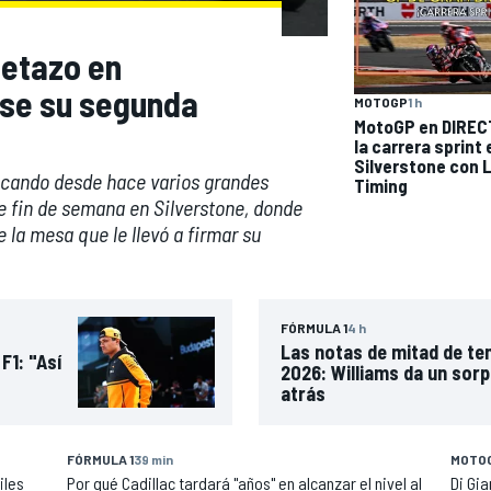
ñetazo en
rse su segunda
MOTOGP
1 h
MotoGP en DIREC
la carrera sprint 
Silverstone con 
scando desde hace varios grandes
Timing
 fin de semana en Silverstone, donde
 la mesa que le llevó a firmar su
FÓRMULA 1
4 h
Las notas de mitad de te
F1: "Así
2026: Williams da un sor
atrás
FÓRMULA 1
39 min
MOTO
iles
Por qué Cadillac tardará "años" en alcanzar el nivel al
Di Gia