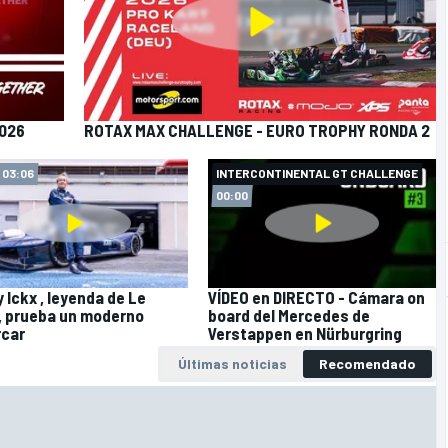
2026
ROTAX MAX CHALLENGE - EURO TROPHY RONDA 2
03:06
INTERCONTINENTAL GT CHALLENGE
00:00
 Ickx , leyenda de Le
VÍDEO en DIRECTO - Cámara on
 prueba un moderno
board del Mercedes de
rcar
Verstappen en Nürburgring
Últimas noticias
Recomendado