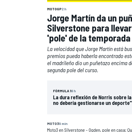
MOTOGP
2 h
Jorge Martín da un pu
Silverstone para lleva
'pole' de la temporada
La velocidad que Jorge Martín está bu
premios pueda haberla encontrado este
el madrileño dio un puñetazo encima de
segunda pole del curso.
FÓRMULA 1
6 h
La dura reflexión de Norris sobre la 
no debería gestionarse un deporte"
MOTO3
9 min
Moto3 en Silverstone – Ogden, pole en casa; Qu