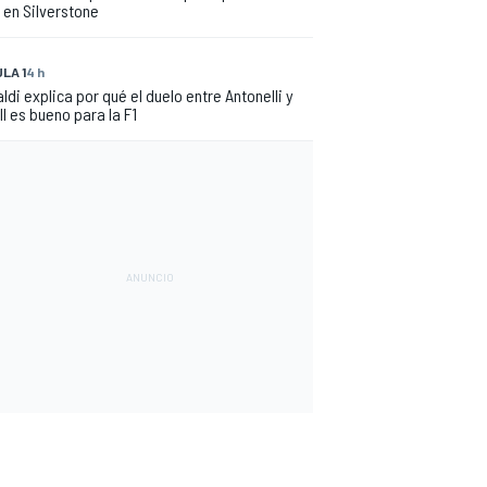
 en Silverstone
LA 1
4 h
aldi explica por qué el duelo entre Antonelli y
l es bueno para la F1