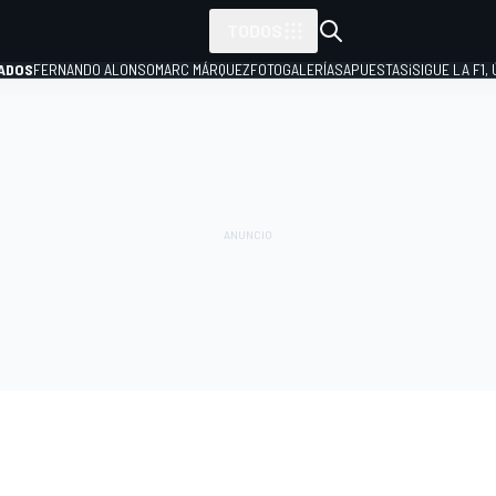
TODOS
ADOS
FERNANDO ALONSO
MARC MÁRQUEZ
FOTOGALERÍAS
APUESTAS
¡SIGUE LA F1,
P