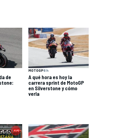
MOTOGP
6 h
ida de
A qué hora es hoy la
stone:
carrera sprint de MotoGP
s
en Silverstone y cómo
verla